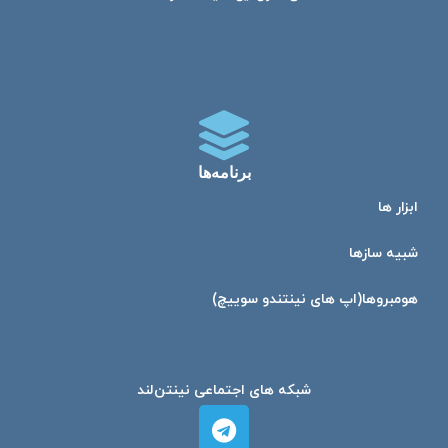
برنامه‌ها
ابزار ها
شبیه ساز‌ها
هومبرو‌ها(اپ های نینتندو سوییچ)
شبکه های اجتماعی نینتن‌لند