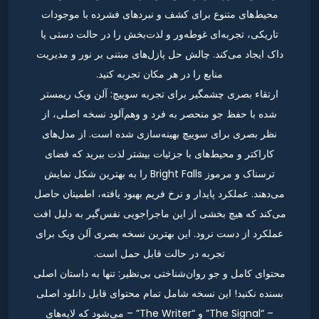
محیط‌های متنوع برای کشف و نبردهای فشرده با موجودات
تاریکی، تجربه‌ای غوطه‌ور و لذت‌بخش را در حالت دستی یا
داک ایجاد می‌کند. چالش حل پازل‌های مبتنی بر نور و مدیریت
منابع را در هر مکان تجربه کنید.
ارتقاء بصری چشمگیر برای تجربه سوییچ: آلن ویک ریمستر
شده با حفظ جو منحصر به فرد و وهم‌آلود نسخه اصلی، از
نظر بصری برای سوییچ بهینه‌سازی شده است. از مدل‌های
کاراکتر و محیط‌های با جزئیات بیشتر لذت ببرید که فضای
ترسناک و مرموز Bright Falls را به بهترین شکل نمایش
می‌دهند. عملکرد پایدار و نرخ فریم بهبود یافته، اطمینان حاصل
می‌کند که هیچ بخشی از این ماجراجویی نفس‌گیر به دلیل افت
عملکرد از دست نرود. این بهترین نسخه بصری آلن ویک برای
تجربه در حالت قابل حمل است.
محتوای کامل و جو روان‌شناختی بی‌نظیر: تنها به داستان اصلی
بسنده نکنید! این نسخه شامل تمام محتوای قابل دانلود اصلی
– “The Signal” و “The Writer” – می‌شود که لایه‌های