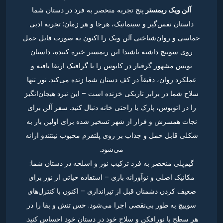
آلن ویک ریمستر
پنج تجربه منحصر به فرد در دستان شما
داستان نفس‌گیر و سینماتیک، هرجا و هر زمان: تجربه ادبی
حماسی و روان‌شناختی آلن ویک را اکنون به صورت قابل حمل
روی سوییچ داشته باشید! این ریمستر خیره کننده، داستان
نویس مشهور گرفتار در کابوس را با گرافیک ارتقا یافته و
عملکرد روان، دقیقاً در کف دستان شما زنده می‌کند. نور تنها
سلاح شما در برابر تاریکی خزنده است – این نبرد هیجان‌انگیز
را در اتوبوس، پارک یا راحتی خانه دنبال کنید. سفر آلن برای
نجات همسرش و فرار از شهر تسخیر شده برای اولین بار به
شکلی قابل حمل و جذاب بر روی پلتفرم محبوب نینتندو ارائه
می‌شود.
گیم‌پلی منحصر به فرد ترکیب نور و اسلحه در دستان شما:
مکانیک اصلی و نوآورانه بازی – استفاده حیاتی از نور برای
ضعیف کردن دشمنان قبل از تیراندازی – اکنون با کنترل‌های
سوییچ به طور بی‌نقصی اجرا می‌شود. حس تنش و بقا را در
هر سطح با نورافکن و سلاح خود در دستان خود احساس کنید.