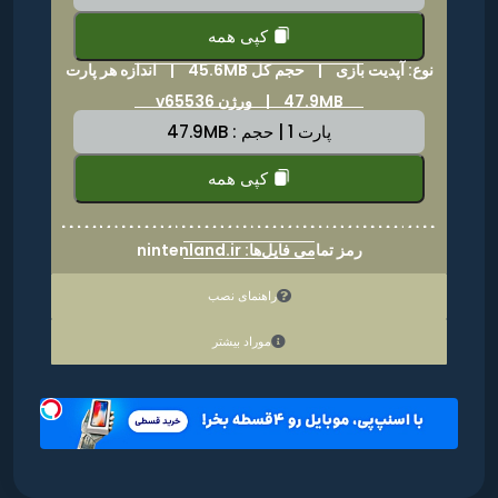
کپی همه
نوع: آپدیت بازی |
حجم کل 45.6MB
|
اندازه هر پارت
47.9MB | ورژن v65536
پارت 1 | حجم : 47.9MB
کپی همه
رمز تمامی فایل‌ها: nintenland.ir
راهنمای نصب
موراد بیشتر