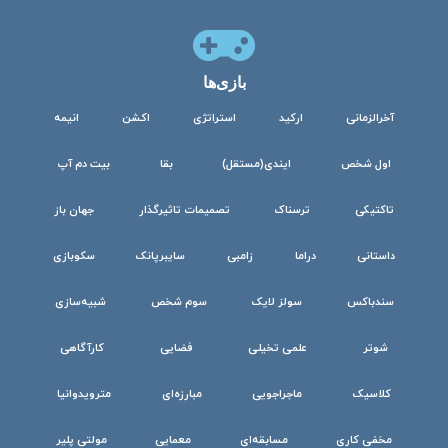
بازی‌ها
آخرالزمانی
ارکید
استراتژی
اکشن
انیمه
اول شخص
ایندی(مستقل)
بقا
بیت دم آپ
تاکتیکی
ترسناک
تصمیمات تاثیرگذار
جهان باز
داستانی
دراما
زامبی
سایبرپانک
سکوبازی
سندباکس
سولز لایک
سوم شخص
شبیه‌سازی
شوتر
علمی تخیلی
فضایی
کارآگاهی
کلاسیک
ماجراجویی
مبارزه‌ای
مترویدوانیا
مخفی کاری
مسابقه‌ای
معمایی
مولتی پلیر