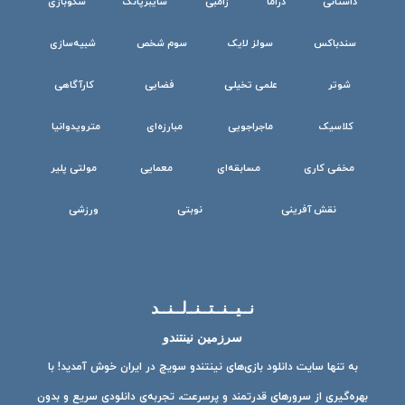
داستانی
دراما
زامبی
سایبرپانک
سکوبازی
سندباکس
سولز لایک
سوم شخص
شبیه‌سازی
شوتر
علمی تخیلی
فضایی
کارآگاهی
کلاسیک
ماجراجویی
مبارزه‌ای
مترویدوانیا
مخفی کاری
مسابقه‌ای
معمایی
مولتی پلیر
نقش آفرینی
نوبتی
ورزشی
نــیــنــتــنــ‌لــنــد
سرزمین نینتندو
به تنها سایت دانلود بازی‌های نینتندو سویچ در ایران خوش آمدید! با
بهره‌گیری از سرورهای قدرتمند و پرسرعت، تجربه‌ی دانلودی سریع و بدون