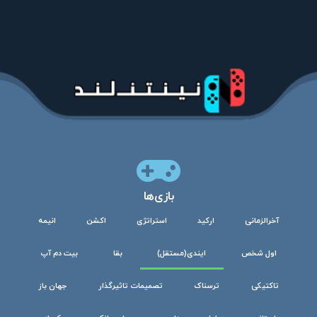
بازی‌ها
آخرالزمانی
ارکید
استراتژی
اکشن
انیمه
اول شخص
ایندی(مستقل)
بقا
بیت دم آپ
تاکتیکی
ترسناک
تصمیمات تاثیرگذار
جهان باز