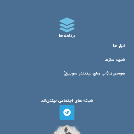
برنامه‌ها
ابزار ها
شبیه ساز‌ها
هومبرو‌ها(اپ های نینتندو سوییچ)
شبکه های اجتماعی نینتن‌لند