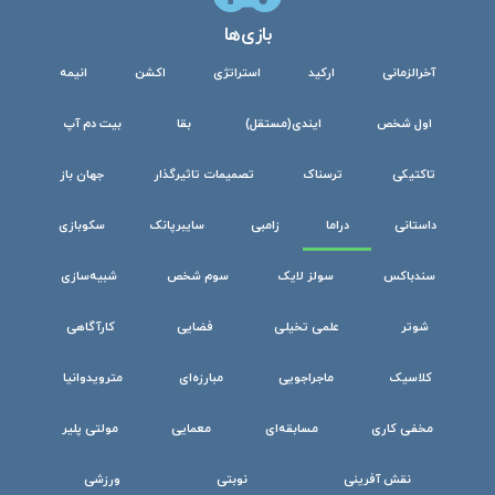
بازی‌ها
آخرالزمانی
ارکید
استراتژی
اکشن
انیمه
اول شخص
ایندی(مستقل)
بقا
بیت دم آپ
تاکتیکی
ترسناک
تصمیمات تاثیرگذار
جهان باز
داستانی
دراما
زامبی
سایبرپانک
سکوبازی
سندباکس
سولز لایک
سوم شخص
شبیه‌سازی
شوتر
علمی تخیلی
فضایی
کارآگاهی
کلاسیک
ماجراجویی
مبارزه‌ای
مترویدوانیا
مخفی کاری
مسابقه‌ای
معمایی
مولتی پلیر
نقش آفرینی
نوبتی
ورزشی