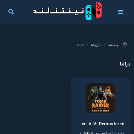
نینتنلند
بازی‌ها
دراما
دراما
Tomb Raider IV-VI Remastered
دانلود بازی توم ریدر 4 تا 6 ریمستر برای نینتندو سوییچ