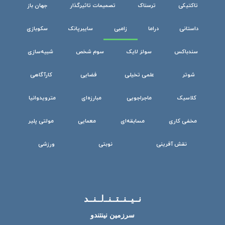
تاکتیکی
ترسناک
تصمیمات تاثیرگذار
جهان باز
داستانی
دراما
زامبی
سایبرپانک
سکوبازی
سندباکس
سولز لایک
سوم شخص
شبیه‌سازی
شوتر
علمی تخیلی
فضایی
کارآگاهی
کلاسیک
ماجراجویی
مبارزه‌ای
مترویدوانیا
مخفی کاری
مسابقه‌ای
معمایی
مولتی پلیر
نقش آفرینی
نوبتی
ورزشی
نــیــنــتــنــ‌لــنــد
سرزمین نینتندو