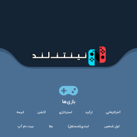
بازی‌ها
آخرالزمانی
ارکید
استراتژی
اکشن
انیمه
اول شخص
ایندی(مستقل)
بقا
بیت دم آپ