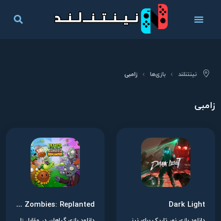
نینتنلند
بازی‌ها
زامبی
زامبی
Plants vs. Zombies: Replanted
Dark Light
دانلود بازی نور تاریک برای نینتندو سوییچ
دانلود بازی گیاهان در مقابل زامبی‌ها: دوباره کاشته شده برای نینتندو سوییچ