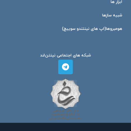
ابزار ها
شبیه ساز‌ها
هومبرو‌ها(اپ های نینتندو سوییچ)
شبکه های اجتماعی نینتن‌لند