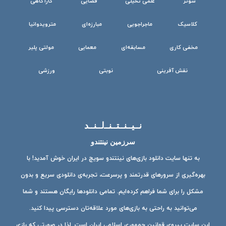
شوتر
علمی تخیلی
فضایی
کارآگاهی
کلاسیک
ماجراجویی
مبارزه‌ای
مترویدوانیا
مخفی کاری
مسابقه‌ای
معمایی
مولتی پلیر
نقش آفرینی
نوبتی
ورزشی
نــیــنــتــنــ‌لــنــد
سرزمین نینتندو
به تنها سایت دانلود بازی‌های نینتندو سویچ در ایران خوش آمدید! با
بهره‌گیری از سرورهای قدرتمند و پرسرعت، تجربه‌ی دانلودی سریع و بدون
مشکل را برای شما فراهم کرده‌ایم. تمامی دانلودها رایگان هستند و شما
می‌توانید به راحتی به بازی‌های مورد علاقه‌تان دسترسی پیدا کنید.
این سایت پیروی قوانین جمهوری اسلامی ایران است. لذا در صورتی که بازی