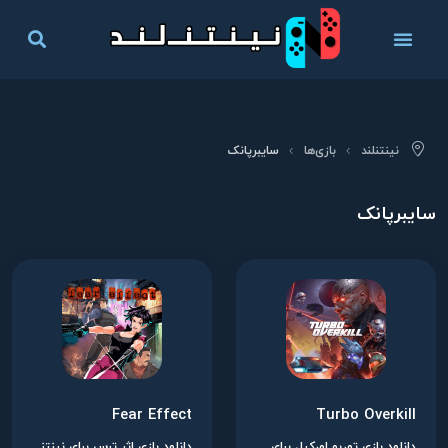
نینتنلند
بازی‌ها
سایبرپانک
سایبرپانک
Fear Effect
Turbo Overkill
دانلود بازی توربو اورکیل برای نینتندو سوییچ
دانلود بازی اثر ترس برای نینتندو سوییچ