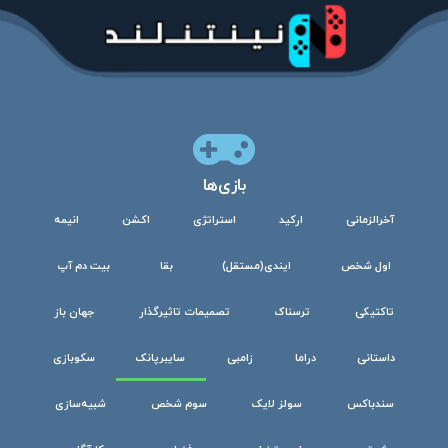
بازی‌ها
آخرالزمانی
ارکید
استراتژی
اکشن
انیمه
اول شخص
ایندی(مستقل)
بقا
بیت دم آپ
تاکتیکی
ترسناک
تصمیمات تاثیرگذار
جهان باز
داستانی
دراما
زامبی
سایبرپانک
سکوبازی
سندباکس
سولز لایک
سوم شخص
شبیه‌سازی