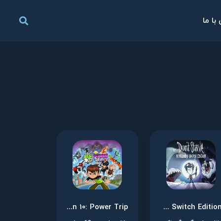
با ما
Ben 10: Power Trip
Don’t Starve: Nintendo Switch Edition