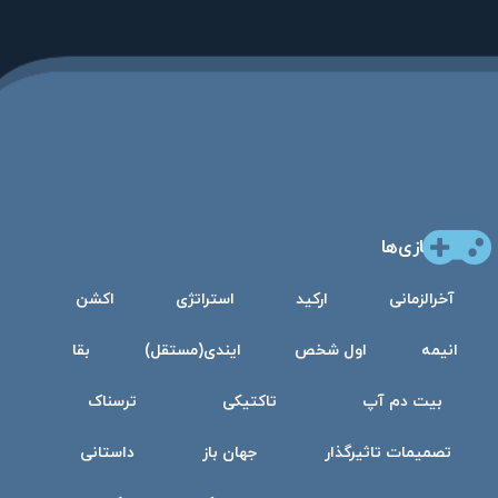
بازی‌ها
آخرالزمانی
ارکید
استراتژی
اکشن
انیمه
اول شخص
ایندی(مستقل)
بقا
بیت دم آپ
تاکتیکی
ترسناک
تصمیمات تاثیرگذار
جهان باز
داستانی