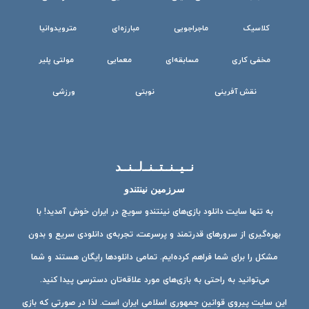
کلاسیک
ماجراجویی
مبارزه‌ای
مترویدوانیا
مخفی کاری
مسابقه‌ای
معمایی
مولتی پلیر
نقش آفرینی
نوبتی
ورزشی
نــیــنــتــنــ‌لــنــد
سرزمین نینتندو
به تنها سایت دانلود بازی‌های نینتندو سویچ در ایران خوش آمدید! با
بهره‌گیری از سرورهای قدرتمند و پرسرعت، تجربه‌ی دانلودی سریع و بدون
مشکل را برای شما فراهم کرده‌ایم. تمامی دانلودها رایگان هستند و شما
می‌توانید به راحتی به بازی‌های مورد علاقه‌تان دسترسی پیدا کنید.
این سایت پیروی قوانین جمهوری اسلامی ایران است. لذا در صورتی که بازی