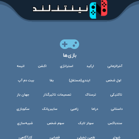
بازی‌ها
آخرالزمانی
ارکید
استراتژی
اکشن
انیمه
اول شخص
ایندی(مستقل)
بقا
بیت دم آپ
تاکتیکی
ترسناک
تصمیمات تاثیرگذار
جهان باز
داستانی
دراما
زامبی
سایبرپانک
سکوبازی
سندباکس
سولز لایک
سوم شخص
شبیه‌سازی
شوتر
علمی تخیلی
فضایی
کارآگاهی