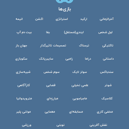
بازی‌ها
آخرالزمانی
ارکید
استراتژی
اکشن
انیمه
اول شخص
ایندی(مستقل)
بقا
بیت دم آپ
تاکتیکی
ترسناک
تصمیمات تاثیرگذار
جهان باز
داستانی
دراما
زامبی
سایبرپانک
سکوبازی
سندباکس
سولز لایک
سوم شخص
شبیه‌سازی
شوتر
علمی تخیلی
فضایی
کارآگاهی
کلاسیک
ماجراجویی
مبارزه‌ای
مترویدوانیا
مخفی کاری
مسابقه‌ای
معمایی
مولتی پلیر
نقش آفرینی
نوبتی
ورزشی