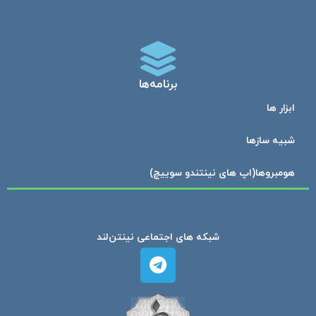
برنامه‌ها
ابزار ها
شبیه ساز‌ها
هومبرو‌ها(اپ های نینتندو سوییچ)
شبکه های اجتماعی نینتن‌لند