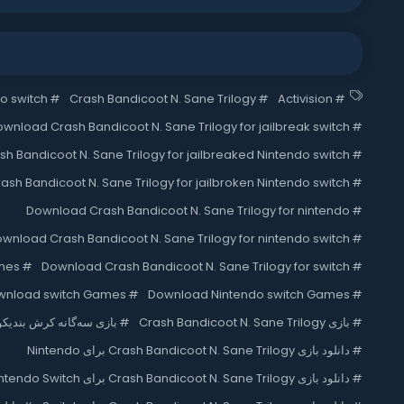
do switch
#
Crash Bandicoot N. Sane Trilogy
#
Activision
#
wnload Crash Bandicoot N. Sane Trilogy for jailbreak switch
#
 Bandicoot N. Sane Trilogy for jailbreaked Nintendo switch
#
sh Bandicoot N. Sane Trilogy for jailbroken Nintendo switch
#
Download Crash Bandicoot N. Sane Trilogy for nintendo
#
wnload Crash Bandicoot N. Sane Trilogy for nintendo switch
#
mes
#
Download Crash Bandicoot N. Sane Trilogy for switch
#
wnload switch Games
#
Download Nintendo switch Games
#
#
بازی Crash Bandicoot N. Sane Trilogy
#
بازی سه‌گانه کرش بندیک
#
دانلود بازی Crash Bandicoot N. Sane Trilogy برای Nintendo
#
دانلود بازی Crash Bandicoot N. Sane Trilogy برای Nintendo Switch