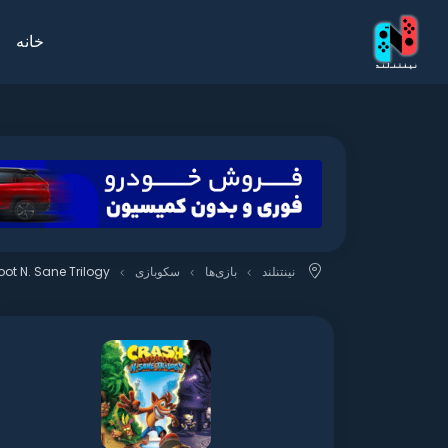
خانه
نینتنلند
بازی‌ها
سکوبازی
ot N. Sane Trilogy