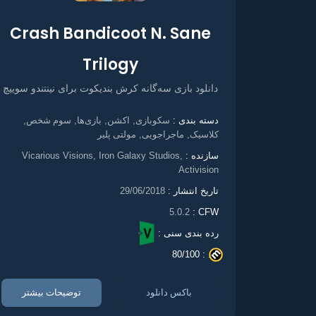
Crash Bandicoot N. Sane
Trilogy
دانلود بازی سه‌گانه کرش بندیکوت برای نینتندو سوییچ
سکوبازی
اکشن
بازی‌ها
سوم شخص
دسته بندی :
,
,
,
,
کلاسیک
ماجراجویی
مولتی پلیر
,
,
سازنده :
Vicarious Visions, Iron Galaxy Studios,
Activision
تاریخ انتشار :
29/06/2018
5.0.2
CFW :
رده بندی سنی :
80/100
. :
باکس دانلود
توضیحات بیشتر