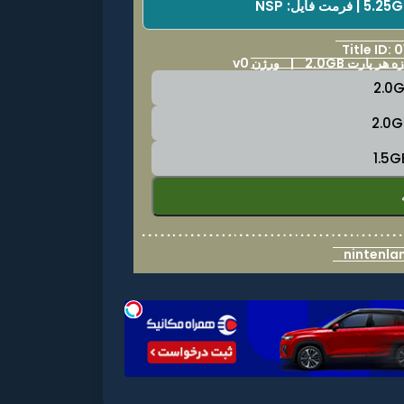
Title ID
هر پارت 2.0GB | ورژن v0