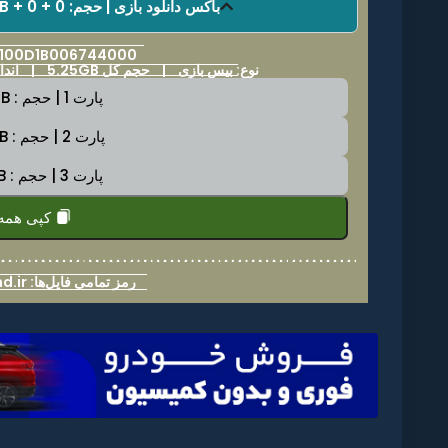
باکس دانلود بازی | حجم: 5.25GB + 0 + 0 | فرمت فایل: NSP
: 0100D1B006744000
نوع: بیس بازی |
حجم کل 5.25GB
|
اندازه 
پارت 1 | حجم : 2.0GB
پارت 2 | حجم : 2.0GB
پارت 3 | حجم : 1.5GB
کپی همه
رمز تمامی فایل‌ها: nintenland.ir