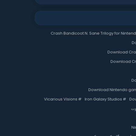
Crash Bandicoot N. Sane Trilogy for Ninten
Do
Download Crash
Download Cra
Do
Download Nintendo ga
Vicarious Visions
#
Iron Galaxy Studios
#
Do
وت