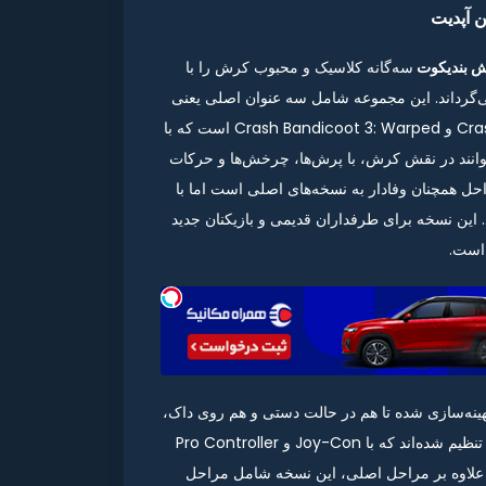
سه‌گانه کلاسیک و محبوب کرش را با
می‌گرداند. این مجموعه شامل سه عنوان اصلی یعنی
Crash Bandicoot، Crash Bandicoot 2: Cortex Strikes Back و Crash Bandicoot 3: Warped است که با
‌توانند در نقش کرش، با پرش‌ها، چرخش‌ها و حرکات
حل همچنان وفادار به نسخه‌های اصلی است اما با
د. این نسخه برای طرفداران قدیمی و بازیکنان جدید
 است.
سخه نینتندو سوییچ، Crash Bandicoot N. Sane Trilogy بهینه‌سازی شده تا هم در حالت دستی و هم روی داک،
عملکردی روان و بدون افت فریم داشته باشد. کنترل‌ها به‌گونه‌ای تنظیم شده‌اند که با Joy-Con و Pro Controller
. علاوه بر مراحل اصلی، این نسخه شامل مراحل