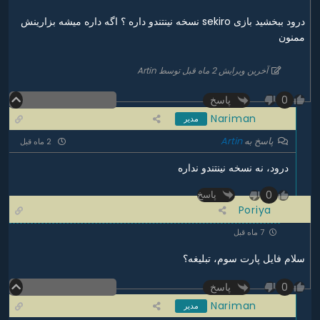
درود ببخشید بازی sekiro نسخه نینتندو داره ؟ اگه داره میشه بزارینش
ممنون
آخرین ویرایش 2 ماه قبل توسط Artin
پاسخ
0
Nariman
مدیر
پاسخ به
Artin
2 ماه قبل
درود، نه نسخه نینتندو نداره
0
پاسخ
Poriya
7 ماه قبل
سلام فایل پارت سوم، تبلیغه؟
پاسخ
0
Nariman
مدیر