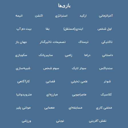
بازی‌ها
آخرالزمانی
ارکید
استراتژی
اکشن
انیمه
اول شخص
ایندی(مستقل)
بقا
بیت دم آپ
تاکتیکی
ترسناک
تصمیمات تاثیرگذار
جهان باز
داستانی
دراما
زامبی
سایبرپانک
سکوبازی
سندباکس
سولز لایک
سوم شخص
شبیه‌سازی
شوتر
علمی تخیلی
فضایی
کارآگاهی
کلاسیک
ماجراجویی
مبارزه‌ای
مترویدوانیا
مخفی کاری
مسابقه‌ای
معمایی
مولتی پلیر
نقش آفرینی
نوبتی
ورزشی