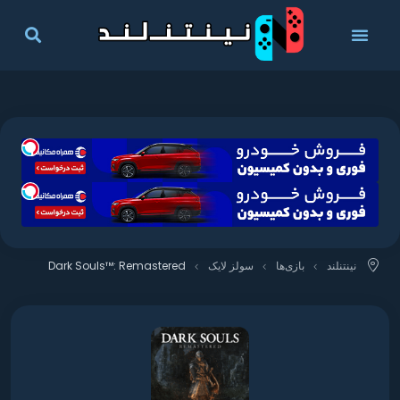
نینتنلند
بازی‌ها
سولز لایک
Dark Souls™: Remastered