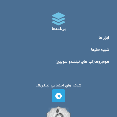
برنامه‌ها
ابزار ها
شبیه ساز‌ها
هومبرو‌ها(اپ های نینتندو سوییچ)
شبکه های اجتماعی نینتن‌لند