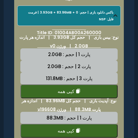
باکس دانلود بازی | حجم: 3.93GB + 83.96MB + 0 | فرمت
فایل: NSP
Title ID: 01004AB00A260000
نوع: بیس بازی |
حجم کل 3.93GB
|
اندازه هر پارت
2.0GB | ورژن v0
پارت 1 | حجم : 2.0GB
پارت 2 | حجم : 2.0GB
پارت 3 | حجم : 131.8MB
کپی همه
نوع: آپدیت بازی |
حجم کل 83.96MB
|
اندازه هر
پارت 88.3MB | ورژن v196608
پارت 1 | حجم : 88.3MB
کپی همه