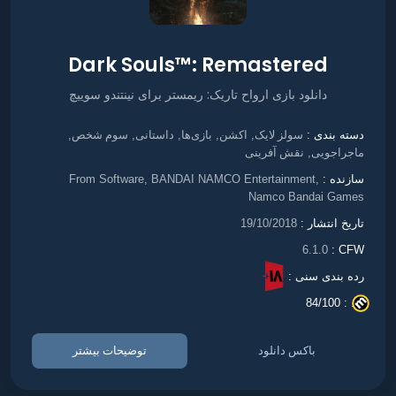
Dark Souls™: Remastered
دانلود بازی ارواح تاریک: ریمستر برای نینتندو سوییچ
سولز لایک
اکشن
بازی‌ها
داستانی
سوم شخص
دسته بندی :
,
,
,
,
,
ماجراجویی
نقش آفرینی
,
سازنده :
From Software, BANDAI NAMCO Entertainment,
Namco Bandai Games
تاریخ انتشار :
19/10/2018
6.1.0
CFW :
رده بندی سنی :
84/100
. :
باکس دانلود
توضیحات بیشتر