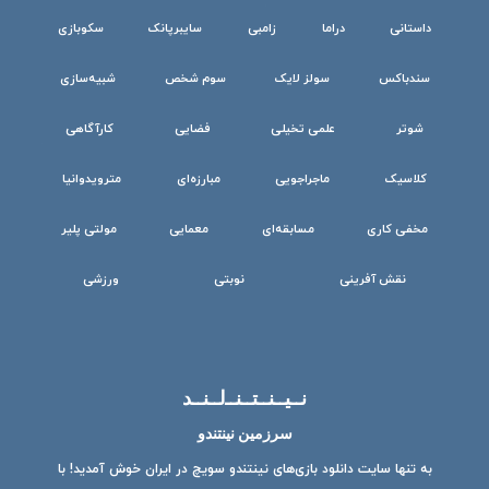
داستانی
دراما
زامبی
سایبرپانک
سکوبازی
سندباکس
سولز لایک
سوم شخص
شبیه‌سازی
شوتر
علمی تخیلی
فضایی
کارآگاهی
کلاسیک
ماجراجویی
مبارزه‌ای
مترویدوانیا
مخفی کاری
مسابقه‌ای
معمایی
مولتی پلیر
نقش آفرینی
نوبتی
ورزشی
نــیــنــتــنــ‌لــنــد
سرزمین نینتندو
به تنها سایت دانلود بازی‌های نینتندو سویچ در ایران خوش آمدید! با