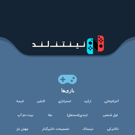
بازی‌ها
آخرالزمانی
ارکید
استراتژی
اکشن
انیمه
اول شخص
ایندی(مستقل)
بقا
بیت دم آپ
تاکتیکی
ترسناک
تصمیمات تاثیرگذار
جهان باز