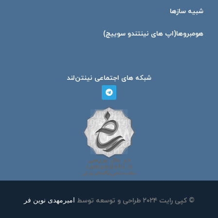
شبیه ساز‌ها
هومبرو‌ها(اپ های نینتندو سوییچ)
شبکه های اجتماعی نینتن‌لند
امیرمهدی نوین فر
© کپی رایت ۲۰۲۴ طراحی و توسعه توسط