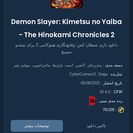
Demon Slayer: Kimetsu no Yaiba
- The Hinokami Chronicles 2
دانلود بازی شیطان کش: وقایع‌نگاری هینوکامی 2 برای نینتندو
سوییچ
مبارزه‌ای
اکشن
انیمه
بازی‌ها
ماجراجویی
مولتی پلیر
دسته بندی :
,
,
,
,
,
سازنده :
CyberConnect2, Sega
تاریخ انتشار :
05/08/2025
20.4.0
CFW :
رده بندی سنی :
76/100
. :
باکس دانلود
توضیحات بیشتر