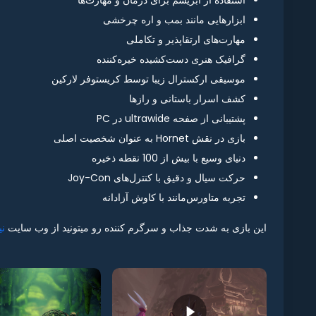
استفاده از ابریشم برای درمان و مهارت‌ها
ابزارهایی مانند بمب و اره چرخشی
مهارت‌های ارتقاپذیر و تکاملی
گرافیک هنری دست‌کشیده خیره‌کننده
موسیقی ارکسترال زیبا توسط کریستوفر لارکین
کشف اسرار باستانی و رازها
پشتیبانی از صفحه ultrawide در PC
بازی در نقش Hornet به عنوان شخصیت اصلی
دنیای وسیع با بیش از 100 نقطه ذخیره
حرکت سیال و دقیق با کنترل‌های Joy-Con
تجربه متاورس‌مانند با کاوش آزادانه
این بازی به شدت جذاب و سرگرم کننده رو میتونید از وب سایت
نی