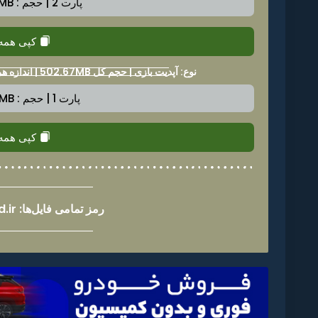
پارت 2 | حجم : 450.9MB
کپی همه
نوع: آپدیت بازی | حجم کل 502.67MB | اندازه هر پارت 528.5MB | ورژن v589824
پارت 1 | حجم : 528.5MB
کپی همه
رمز تمامی فایل‌ها: nintenland.ir