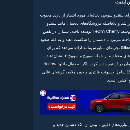
ای نینتندو سوییچ، دنباله‌ای مورد انتظار از بازی محبوب
H است که همین امروز، ۴ سپتامبر ۲۰۲۵، منتشر شد و بلافاصله فروشگاه‌های دیجیتال مانند نینتندو
eShop را به دلیل هجوم طرفداران از کار انداخت. این بازی که توسط Team Cherry توسعه یافته، شما را در نقش
شناخته می‌برد تا دشمنان را شکست دهید و به قله صعود
کنید. با گرافیک هنری خیره‌کننده و دنیای وسیع پر از رازها، Silksong تجربه‌ای متاورس‌مانند ارائه می‌دهد که برای
بازیکنان نینتندو سوییچ ایده‌آل است. انتشار روز اول آن در پلتفرم‌های مختلف، از جمله سوییچ و سوییچ ۲، نشان‌دهنده
محبوبیت بالای این عنوان است که بیش از ۵۳۰ هزار بازیکن همزمان در استیم جذب کرده. اگر به دنبال دانلود Hollow
Knight Silksong برای نینتندو سوییچ هستید، این بازی با رتبه ESRB شامل خشونت فانتزی و خون ملایم، گزینه‌ای عالی
و اکشن است.
در نسخه نینتندو سوییچ Hollow Knight: Silksong، گیم‌پلی روان و مبارزه‌های دقیق با بیش از ۱۵۰ دشمن جدید و