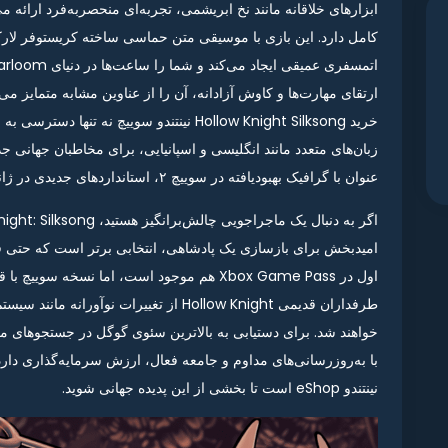
ارتقای مهارت‌ها و کاوش آزادانه، آن را از عناوین مشابه متمایز م
خرید Hollow Knight Silksong نینتندو سوییچ نه 
زبان‌های متعدد مانند انگلیسی و اسپانیایی، برای مخاطبان جهانی 
عنوان با گرافیک بهبودیافته در سوییچ ۲، استانداردهای جدیدی در ژانر متاورس تعیین کرده.
امیدبخش برای بازسازی یک پادشاهی، انتخابی برتر است که حتی فرو
اول در Xbox Game Pass هم موجود است، اما نسخه 
طرفداران قدیمی Hollow Knight از تغییرات ن
با به‌روزرسانی‌های مداوم و جامعه فعال، ارزش سرمایه‌گذاری دارد. 
نینتندو eShop است تا بخشی از این پدیده جهانی شوید.