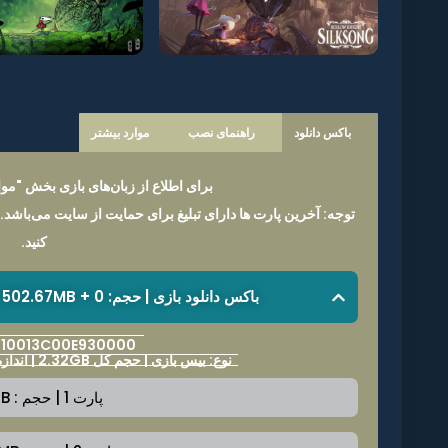
باکس دانلود
راهنمای نصب
موارد بیشتر
برای اطلاع از زبان‌های بازی بخش "موار
توجه: آخرین پارت ها دارای تبلیغ برای حمایت از سایت می‌باشد.
کنید.
باکس دانلود بازی | حجم: 2.32GB + 502.67MB + 0 | فرمت فایل: NSP
: 010013C00E930000
نوع: بیس بازی | حجم کل 2.32GB | اندازه هر پارت 2.0GB | ورژن v0
پارت 1 | حجم : 2.0GB