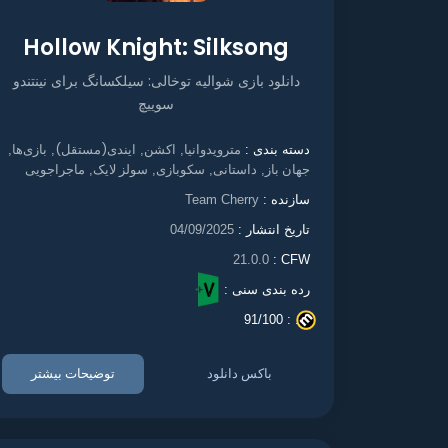
Hollow Knight: Silksong
دانلود بازی شوالیه توخالی: سیلکسانگ برای نینتندو
سوییچ
مترویدوانیا
اکشن
ایندی(مستقل)
بازی‌ها
دسته بندی :
,
,
,
,
جهان باز
داستانی
سکوبازی
سولز لایک
ماجراجویی
,
,
,
,
سازنده :
Team Cherry
تاریخ انتشار :
04/09/2025
21.0.0
CFW :
رده بندی سنی :
91/100
. :
باکس دانلود
توضیحات بیشتر