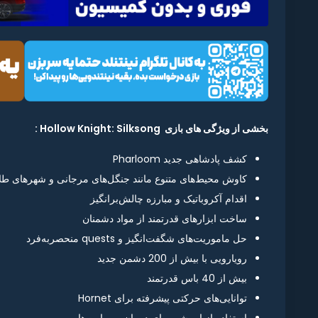
بخشی از ویژگی های بازی Hollow Knight: Silksong :
کشف پادشاهی جدید Pharloom
کاوش محیط‌های متنوع مانند جنگل‌های مرجانی و شهرهای طل
اقدام آکروباتیک و مبارزه چالش‌برانگیز
ساخت ابزارهای قدرتمند از مواد دشمنان
حل ماموریت‌های شگفت‌انگیز و quests منحصربه‌فرد
رویارویی با بیش از 200 دشمن جدید
بیش از 40 باس قدرتمند
توانایی‌های حرکتی پیشرفته برای Hornet