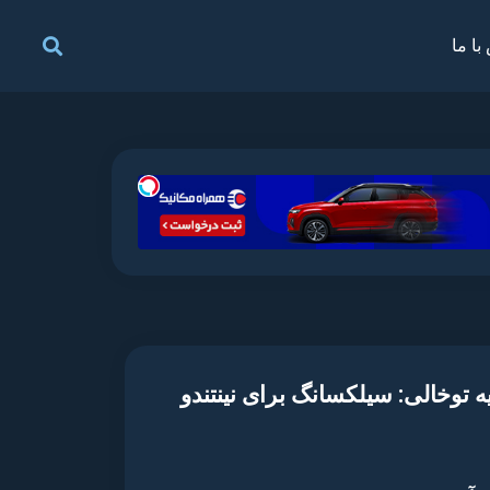
با ما
Holl – بازی شوالیه توخالی: سیلکسانگ برای نینتندو