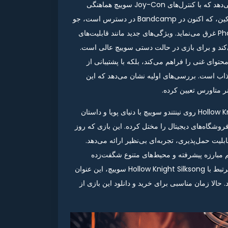
ابزارهای خلاقانه مانند نخ ابریشمی، تجربه‌ای منحصربه‌فرد ارائه می‌دهد که با کنترل‌های Joy-Con سوییچ هماهنگی
کامل دارد. این بازی با موسیقی متن حماسی ساخته کریستوفر لارکین، که اکنون در Bandcamp در دسترس است، جو
اتمسفری عمیقی ایجاد می‌کند و شما را ساعت‌ها در دنیای Pharloom غرق می‌نماید. ویژگی‌های جدید مانند قابلیت‌های
ی‌کند و برای بازی در حالت دستی سوییچ عالی است.
تنها دسترسی به محتوای غنی را فراهم می‌کند، بلکه با پشتیبانی از
جذاب است. بررسی‌های اولیه نشان می‌دهد که این
اگر به دنبال یک ماجراجویی چالش‌برانگیز هستید، Hollow Knight: Silksong روی نینتندو سوییچ با دنیای پویا و داستان
شگاه‌های دیجیتال را مختل کرده. این بازی که روز
سوییچ با قابلیت حمل‌پذیری، تجربه‌ای بی‌نظیر ارائه می‌دهد.
وآورانه مانند سیستم مبارزه پیشرفته و محیط‌های متنوع شگفت‌زده
خواهند شد. برای دستیابی به بالاترین سئوی گوگل در جستجوهای مرتبط با Hollow Knight Silksong سوییچ، این عنوان
حالا زمان مناسبی برای خرید و دانلود این بازی از