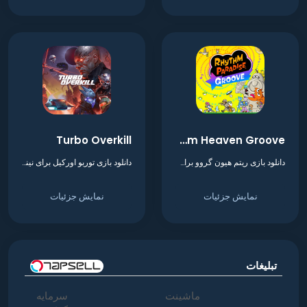
Turbo Overkill
Rhythm Heaven Groove
دانلود بازی ریتم هیون گروو برای نینتندو سوییچ
دانلود بازی توربو اورکیل برای نینتندو سوییچ
نمایش جزئیات
نمایش جزئیات
تبلیغات
ماشینت
سرمایه