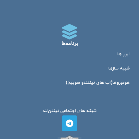
برنامه‌ها
ابزار ها
شبیه ساز‌ها
هومبرو‌ها(اپ های نینتندو سوییچ)
شبکه های اجتماعی نینتن‌لند