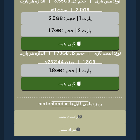
نوع: بیس بازی |
حجم کل 3.55GB
|
اندازه هر پارت
2.0GB | ورژن v0
پارت 1 | حجم : 2.0GB
پارت 2 | حجم : 1.7GB
کپی همه
نوع: آپدیت بازی |
حجم کل 1.73GB
|
اندازه هر پارت
1.8GB | ورژن v262144
پارت 1 | حجم : 1.8GB
کپی همه
رمز تمامی فایل‌ها: nintenland.ir
راهنمای نصب
موراد بیشتر