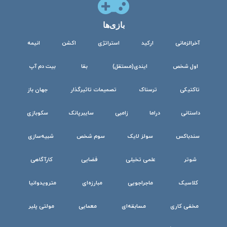
بازی‌ها
آخرالزمانی
ارکید
استراتژی
اکشن
انیمه
اول شخص
ایندی(مستقل)
بقا
بیت دم آپ
تاکتیکی
ترسناک
تصمیمات تاثیرگذار
جهان باز
داستانی
دراما
زامبی
سایبرپانک
سکوبازی
سندباکس
سولز لایک
سوم شخص
شبیه‌سازی
شوتر
علمی تخیلی
فضایی
کارآگاهی
کلاسیک
ماجراجویی
مبارزه‌ای
مترویدوانیا
مخفی کاری
مسابقه‌ای
معمایی
مولتی پلیر