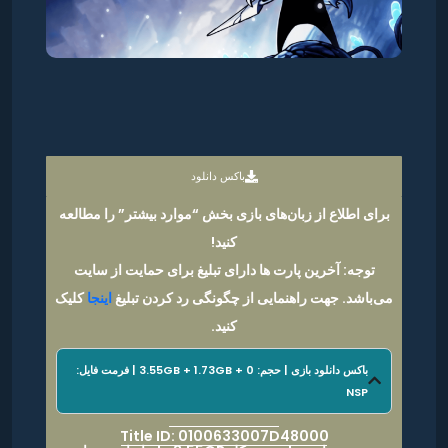
باکس دانلود
برای اطلاع از زبان‌های بازی بخش “موارد بیشتر” را مطالعه
کنید!
توجه: آخرین پارت ها دارای تبلیغ برای حمایت از سایت
می‌باشد. جهت راهنمایی از چگونگی رد کردن تبلیغ
اینجا
کلیک
کنید.
باکس دانلود بازی | حجم: 3.55GB + 1.73GB + 0 | فرمت فایل:
NSP
Title ID: 0100633007D48000