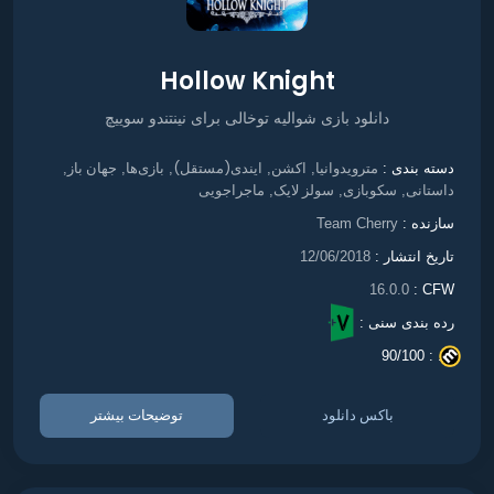
Hollow Knight
دانلود بازی شوالیه توخالی برای نینتندو سوییچ
مترویدوانیا
اکشن
ایندی(مستقل)
بازی‌ها
جهان باز
دسته بندی :
,
,
,
,
,
داستانی
سکوبازی
سولز لایک
ماجراجویی
,
,
,
سازنده :
Team Cherry
تاریخ انتشار :
12/06/2018
16.0.0
CFW :
رده بندی سنی :
90/100
. :
باکس دانلود
توضیحات بیشتر