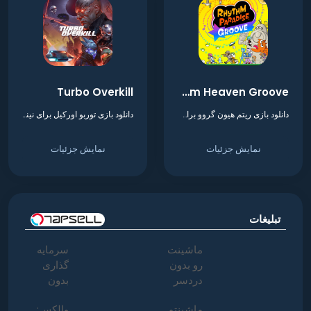
Turbo Overkill
Rhythm Heaven Groove
دانلود بازی ریتم هیون گروو برای نینتندو سوییچ
دانلود بازی توربو اورکیل برای نینتندو سوییچ
نمایش جزئیات
نمایش جزئیات
تبلیغات
ماشینت
سرمایه
رو بدون
گذاری
دردسر
بدون
بفروش |
ریسک با
ماشینتو
والکس:
بدون
سود 38