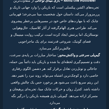
Mina the Hollower – بازی مینای توخالی
از متفاوت‌ترین
تجربه‌های اکشن پیکسلی است که بازیکن را وارد جهانی تاریک و
پررمزوراز می‌کند. داستان حول شخصیت مینا می‌چرخد؛ قهرمانی
چابک که با مهارت‌های خاص خود در مسیرهایی پرخطر پیشروی
می‌کند. طراحی هنری الهام‌گرفته از آثار کلاسیک، حال‌وهوایی
نوستالژیک اما پرتنش ایجاد کرده است. ترکیب روایت مینیمال و
فضای گوتیک، شروعی قدرتمند برای یک ماجراجویی
چالش‌برانگیز می‌سازد.
گیم‌پلی سرعتی و واکنش‌محور:
ساختار مبارزات بر پایه‌ی سرعت،
دقت و تصمیم‌گیری لحظه‌ای بنا شده و بازیکن باید دائماً بین حمله،
جاخالی و تونل‌زدن تعادل برقرار کند. هر دشمن الگوی رفتاری
خاصی دارد و کوچک‌ترین اشتباه می‌تواند روند نبرد را تغییر دهد.
این ریتم سریع باعث می‌شود هر برخورد حس یک چالش واقعی
داشته باشد. کنترل روان و حرکات چابک مینا، تجربه‌ای پرهیجان و
متمرکز ارائه می‌دهد. گیم‌پلی بازی همیشه بازیکن را درگیر نگه
می‌دارد.