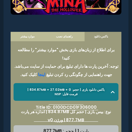
باکس دانلود
راهنمای نصب
موارد بیشتر
برای اطلاع از زبان‌های بازی بخش "موارد بیشتر" را مطالعه
کنید!
توجه: آخرین پارت ها دارای تبلیغ برای حمایت از سایت می‌باشد.
جهت راهنمایی از چگونگی رد کردن تبلیغ
اینجا
کلیک کنید.
باکس دانلود بازی | حجم: 834.87MB + 27.02MB + 0 |
فرمت فایل: NSP
Title ID: 0100DCD01F306000
نوع: بیس بازی | حجم کل 834.87MB | اندازه هر پارت
877.7MB | ورژن v0
پارت 1 | حجم : 877.7MB