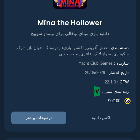
Mina the Hollower
دانلود بازی مینای توخالی برای نینتندو سوییچ
نقش آفرینی
اکشن
بازی‌ها
ترسناک
جهان باز
دارک
دسته بندی :
,
,
,
,
,
,
سکوبازی
سولز لایک
فانتزی
ماجراجویی
,
,
,
سازنده :
Yacht Club Games
تاریخ انتشار :
29/05/2026
22.1.0
CFW :
رده بندی سنی :
90/100
. :
باکس دانلود
توضیحات بیشتر