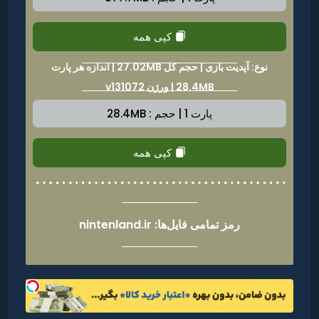
کپی همه
نوع: آپدیت بازی | حجم کل 27.02MB | اندازه هر پارت
28.4MB | ورژن v131072
پارت 1 | حجم : 28.4MB
کپی همه
رمز تمامی فایل‌ها: nintenland.ir