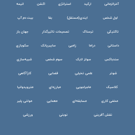
آخرالزمانی
ارکید
استراتژی
اکشن
انیمه
اول شخص
ایندی(مستقل)
بقا
بیت دم آپ
تاکتیکی
ترسناک
تصمیمات تاثیرگذار
جهان باز
داستانی
دراما
زامبی
سایبرپانک
سکوبازی
سندباکس
سولز لایک
سوم شخص
شبیه‌سازی
شوتر
علمی تخیلی
فضایی
کارآگاهی
کلاسیک
ماجراجویی
مبارزه‌ای
مترویدوانیا
مخفی کاری
مسابقه‌ای
معمایی
مولتی پلیر
نقش آفرینی
نوبتی
ورزشی