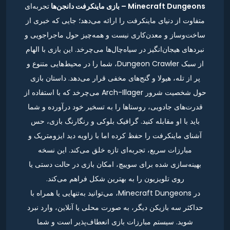
Minecraft Dungeons – بازی ماینکرفت دانجن‌ها
تجربه‌ای
متفاوت از دنیای ماینکرفت را ارائه می‌دهد؛ جایی که خبری از
ساخت‌وساز و معدن‌کاری نیست و همه‌چیز حول ماجراجویی و
نبردهای هیجان‌انگیز در سیاه‌چال‌ها می‌چرخد. این بازی با الهام
از سبک Dungeon Crawler، شما را در محیط‌هایی متنوع و
پر از تله، هیولا و گنج‌های مخفی قرار می‌دهد. داستان بازی
حول شخصیت شرور Arch-Illager می‌چرخد که با استفاده از
قدرت‌های جادویی، روستاها را به تسخیر خود درآورده و شما
باید با او مقابله کنید. گرافیک بلوکی و رنگارنگ بازی، حس
آشنای ماینکرفت را حفظ کرده اما با زاویه دید ایزومتریک و
مبارزات سریع، تجربه‌ای تازه خلق می‌کند. این نسخه
بهینه‌سازی شده برای سوییچ، امکان بازی در حالت دستی یا
روی تلویزیون را به بهترین شکل فراهم می‌کند.
در Minecraft Dungeons، می‌توانید به‌تنهایی یا همراه با
حداکثر سه بازیکن دیگر، به صورت محلی یا آنلاین، وارد نبرد
شوید. سیستم مبارزات بازی انعطاف‌پذیر است و شما