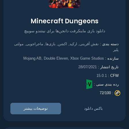
Minecraft Dungeons
دانلود بازی ماینکرفت دانجن‌ها برای نینتندو سوییچ
نقش آفرینی
ارکید
اکشن
بازی‌ها
ماجراجویی
مولتی
دسته بندی :
,
,
,
,
,
پلیر
سازنده :
Mojang AB, Double Eleven, Xbox Game Studios
تاریخ انتشار :
28/07/2021
15.0.1
CFW :
رده بندی سنی :
72/100
. :
باکس دانلود
توضیحات بیشتر