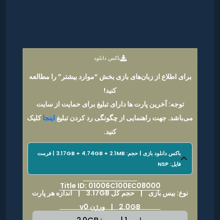
باکس دانلود
برای اطلاع از زبان‌های بازی بخش “موارد بیشتر” را مطالعه
کنید!
توجه: آخرین پارت ها دارای تبلیغ برای حمایت از سایت
می‌باشد. جهت راهنمایی از چگونگی رد کردن تبلیغ
اینجا
کلیک
کنید.
باکس دانلود بازی | حجم: 3.17GB + 4.74GB + 2.1MB | فرمت
فایل: NSP
Title ID: 01006C100EC08000
نوع: بیس بازی |
حجم کل 3.17GB
|
اندازه هر پارت
2.0GB | ورژن v0