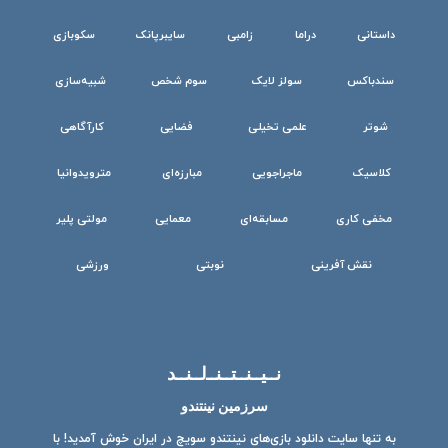
داستانی
دراما
زامبی
سایبرپانک
سکوبازی
سندباکس
سولز لایک
سوم شخص
شبیه‌سازی
شوتر
علمی تخیلی
فضایی
کارآگاهی
کلاسیک
ماجراجویی
مبارزه‌ای
مترویدوانیا
مخفی کاری
مسابقه‌ای
معمایی
مولتی پلیر
نقش آفرینی
نوبتی
ورزشی
نــیــنــتــنــ‌لــنــد
سرزمین نینتندو
به تنها سایت دانلود بازی‌های نینتندو سویچ در ایران خوش آمدید! با