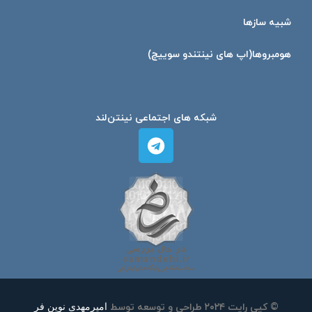
شبیه ساز‌ها
هومبرو‌ها(اپ های نینتندو سوییچ)
شبکه های اجتماعی نینتن‌لند
امیرمهدی نوین فر
© کپی رایت ۲۰۲۴ طراحی و توسعه توسط