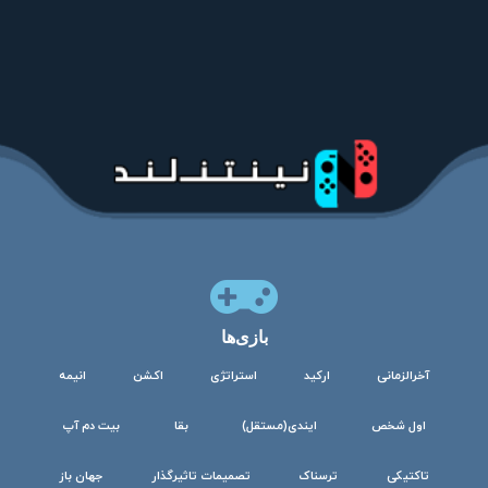
بازی‌ها
آخرالزمانی
ارکید
استراتژی
اکشن
انیمه
اول شخص
ایندی(مستقل)
بقا
بیت دم آپ
تاکتیکی
ترسناک
تصمیمات تاثیرگذار
جهان باز