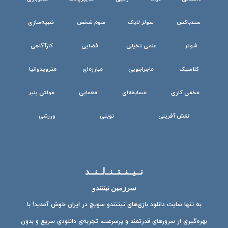
سندباکس
سولز لایک
سوم شخص
شبیه‌سازی
شوتر
علمی تخیلی
فضایی
کارآگاهی
کلاسیک
ماجراجویی
مبارزه‌ای
مترویدوانیا
مخفی کاری
مسابقه‌ای
معمایی
مولتی پلیر
نقش آفرینی
نوبتی
ورزشی
نــیــنــتــنــ‌لــنــد
سرزمین نینتندو
به تنها سایت دانلود بازی‌های نینتندو سویچ در ایران خوش آمدید! با
بهره‌گیری از سرورهای قدرتمند و پرسرعت، تجربه‌ی دانلودی سریع و بدون