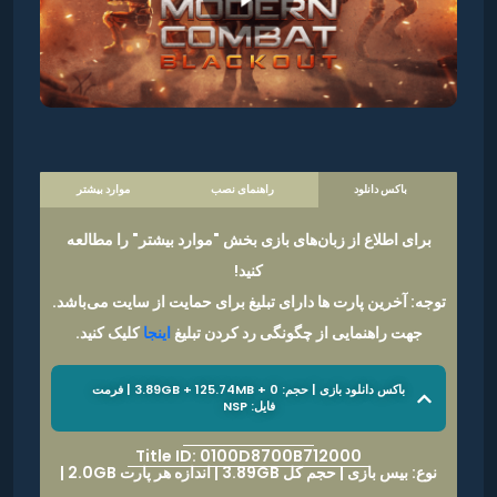
باکس دانلود
راهنمای نصب
موارد بیشتر
برای اطلاع از زبان‌های بازی بخش "موارد بیشتر" را مطالعه
کنید!
توجه: آخرین پارت ها دارای تبلیغ برای حمایت از سایت می‌باشد.
جهت راهنمایی از چگونگی رد کردن تبلیغ
اینجا
کلیک کنید.
باکس دانلود بازی | حجم: 3.89GB + 125.74MB + 0 | فرمت
فایل: NSP
Title ID: 0100D8700B712000
نوع: بیس بازی | حجم کل 3.89GB | اندازه هر پارت 2.0GB |