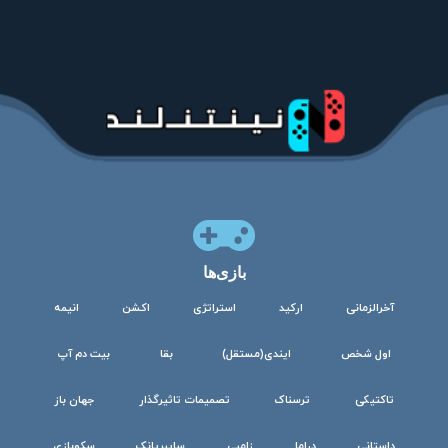
بازی‌ها
آخرالزمانی
ارکید
استراتژی
اکشن
انیمه
اول شخص
ایندی(مستقل)
بقا
بیت دم آپ
تاکتیکی
ترسناک
تصمیمات تاثیرگذار
جهان باز
داستانی
دراما
زامبی
سایبرپانک
سکوبازی