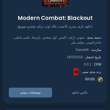
Modern Combat: Blackout
دانلود بازی مدرن کامبت: بلک اوت برای نینتندو سوییچ
شوتر
ارکید
اکشن
اول شخص
بازی‌ها
علمی تخیلی
دسته بندی :
,
,
,
,
,
,
ماجراجویی
مولتی پلیر
,
سازنده :
Gameloft
تاریخ انتشار :
14/02/2019
8.0.1
CFW :
رده بندی سنی :
50/100
. :
باکس دانلود
توضیحات بیشتر