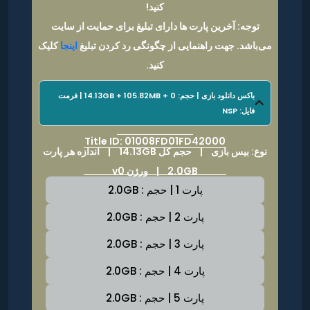
کنید!
توجه: آخرین پارت ها دارای تبلیغ برای حمایت از سایت
می‌باشد. جهت راهنمایی از چگونگی رد کردن تبلیغ
اینجا
کلیک
کنید.
باکس دانلود بازی | حجم: 14.13GB + 105.82MB + 0 | فرمت
فایل: NSP
Title ID: 01008FD01FD42000
نوع: بیس بازی |
حجم کل 14.13GB
|
اندازه هر پارت
2.0GB | ورژن v0
پارت 1 | حجم : 2.0GB
پارت 2 | حجم : 2.0GB
پارت 3 | حجم : 2.0GB
پارت 4 | حجم : 2.0GB
پارت 5 | حجم : 2.0GB