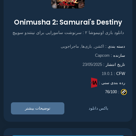
Onimusha 2: Samurai's Destiny
دانلود بازی اونیموشا ۲ : سرنوشت سامورایی برای نینتندو سوییچ
اکشن
بازی‌ها
ماجراجویی
دسته بندی :
,
,
سازنده :
Capcom
تاریخ انتشار :
23/05/2025
19.0.1
CFW :
رده بندی سنی :
76/100
. :
باکس دانلود
توضیحات بیشتر