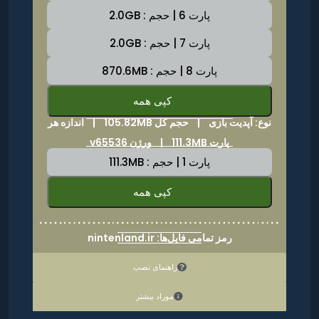
پارت 6 | حجم : 2.0GB
پارت 7 | حجم : 2.0GB
پارت 8 | حجم : 870.6MB
کپی همه
نوع: آپدیت بازی |
حجم کل 105.82MB
|
اندازه هر
پارت 111.3MB | ورژن v65536
پارت 1 | حجم : 111.3MB
کپی همه
رمز تمامی فایل‌ها: nintenland.ir
راهنمای نصب
موراد بیشتر