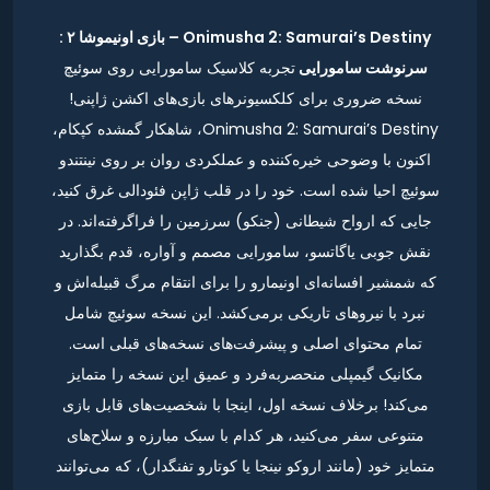
Onimusha 2: Samurai’s Destiny – بازی اونیموشا ۲ :
سرنوشت سامورایی
تجربه کلاسیک سامورایی روی سوئیچ
نسخه ضروری برای کلکسیونرهای بازی‌های اکشن ژاپنی!
Onimusha 2: Samurai’s Destiny، شاهکار گمشده کپکام،
اکنون با وضوحی خیره‌کننده و عملکردی روان بر روی نینتندو
سوئیچ احیا شده است. خود را در قلب ژاپن فئودالی غرق کنید،
جایی که ارواح شیطانی (جنکو) سرزمین را فراگرفته‌اند. در
نقش جوبی یاگاتسو، سامورایی مصمم و آواره، قدم بگذارید
که شمشیر افسانه‌ای اونیمارو را برای انتقام مرگ قبیله‌اش و
نبرد با نیروهای تاریکی برمی‌کشد. این نسخه سوئیچ شامل
تمام محتوای اصلی و پیشرفت‌های نسخه‌های قبلی است.
مکانیک گیمپلی منحصربه‌فرد و عمیق این نسخه را متمایز
می‌کند! برخلاف نسخه اول، اینجا با شخصیت‌های قابل بازی
متنوعی سفر می‌کنید، هر کدام با سبک مبارزه و سلاح‌های
متمایز خود (مانند اروکو نینجا یا کوتارو تفنگدار)، که می‌توانند