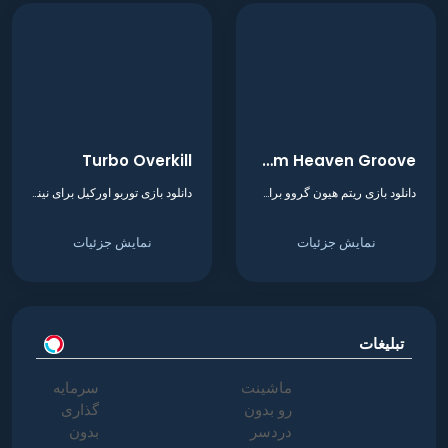
Turbo Overkill
Rhythm Heaven Groove
دانلود بازی ریتم هیون گروو برای نینتندو سوییچ
دانلود بازی توربو اورکیل برای نینتندو سوییچ
نمایش جزئیات
نمایش جزئیات
تبلیغات
ماشینت
سرمایه
رو بدون
گذاری
دردسر
بدون