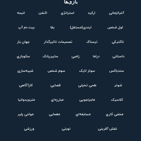
بازی‌ها
آخرالزمانی
ارکید
استراتژی
اکشن
انیمه
اول شخص
ایندی(مستقل)
بقا
بیت دم آپ
تاکتیکی
ترسناک
تصمیمات تاثیرگذار
جهان باز
داستانی
دراما
زامبی
سایبرپانک
سکوبازی
سندباکس
سولز لایک
سوم شخص
شبیه‌سازی
شوتر
علمی تخیلی
فضایی
کارآگاهی
کلاسیک
ماجراجویی
مبارزه‌ای
مترویدوانیا
مخفی کاری
مسابقه‌ای
معمایی
مولتی پلیر
نقش آفرینی
نوبتی
ورزشی