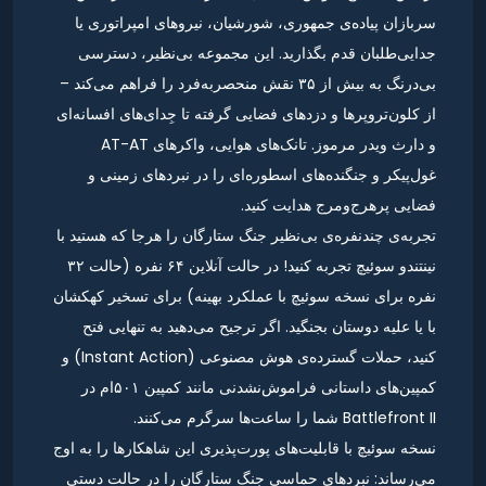
سربازان پیاده‌ی جمهوری، شورشیان، نیروهای امپراتوری یا
جدایی‌طلبان قدم بگذارید. این مجموعه بی‌نظیر، دسترسی
بی‌درنگ به بیش از ۳۵ نقش منحصربه‌فرد را فراهم می‌کند –
از کلون‌تروپرها و دزدهای فضایی گرفته تا جِدای‌های افسانه‌ای
و دارث ویدر مرموز. تانک‌های هوایی، واکرهای AT-AT
غول‌پیکر و جنگنده‌های اسطوره‌ای را در نبردهای زمینی و
فضایی پرهرج‌ومرج هدایت کنید.
تجربه‌ی چندنفره‌ی بی‌نظیر جنگ ستارگان را هرجا که هستید با
نینتندو سوئیچ تجربه کنید! در حالت آنلاین ۶۴ نفره (حالت ۳۲
نفره برای نسخه سوئیچ با عملکرد بهینه) برای تسخیر کهکشان
با یا علیه دوستان بجنگید. اگر ترجیح می‌دهید به تنهایی فتح
کنید، حملات گسترده‌ی هوش مصنوعی (Instant Action) و
کمپین‌های داستانی فراموش‌نشدنی مانند کمپین ۵۰۱ام در
Battlefront II شما را ساعت‌ها سرگرم می‌کنند.
نسخه سوئیچ با قابلیت‌های پورت‌پذیری این شاهکارها را به اوج
می‌رساند: نبردهای حماسی جنگ ستارگان را در حالت دستی