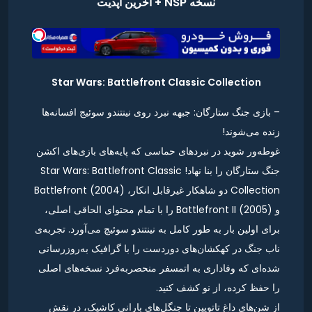
نسخه NSP + آخرین آپدیت
Star Wars: Battlefront Classic Collection
– بازی جنگ ستارگان: جبهه نبرد روی نینتندو سوئیج افسانه‌ها
زنده می‌شوند!
غوطه‌ور شوید در نبردهای حماسی که پایه‌های بازی‌های اکشن
جنگ ستارگان را بنا نهاد! Star Wars: Battlefront Classic
Collection دو شاهکار غیرقابل انکار، Battlefront (2004)
و Battlefront II (2005) را با تمام محتوای الحاقی اصلی،
برای اولین بار به طور کامل به نینتندو سوئیچ می‌آورد. تجربه‌ی
ناب جنگ در کهکشان‌های دوردست را با گرافیک به‌روزرسانی
شده‌ای که وفاداری به اتمسفر منحصربه‌فرد نسخه‌های اصلی
را حفظ کرده، از نو کشف کنید.
از شن‌های داغ تاتویین تا جنگل‌های بارانی کاشیک، در نقش