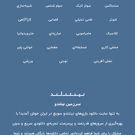
سندباکس
سولز لایک
سوم شخص
شبیه‌سازی
شوتر
علمی تخیلی
فضایی
کارآگاهی
کلاسیک
ماجراجویی
مبارزه‌ای
مترویدوانیا
مخفی کاری
مسابقه‌ای
معمایی
مولتی پلیر
نقش آفرینی
نوبتی
ورزشی
نــیــنــتــنــ‌لــنــد
سرزمین نینتندو
به تنها سایت دانلود بازی‌های نینتندو سویچ در ایران خوش آمدید! با
بهره‌گیری از سرورهای قدرتمند و پرسرعت، تجربه‌ی دانلودی سریع و بدون
مشکل را برای شما فراهم کرده‌ایم. تمامی دانلودها رایگان هستند و شما