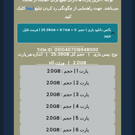
می‌باشد. جهت راهنمایی از چگونگی رد کردن تبلیغ
اینجا
کلیک
کنید.
باکس دانلود بازی | حجم: 25.39GB + 8.7GB + 0 | فرمت فایل:
NSP
Title ID: 010040701B948000
نوع: بیس بازی |
حجم کل 25.39GB
|
اندازه هر پارت
2.0GB | ورژن v0
پارت 1 | حجم : 2.0GB
پارت 2 | حجم : 2.0GB
پارت 3 | حجم : 2.0GB
پارت 4 | حجم : 2.0GB
پارت 5 | حجم : 2.0GB
پارت 6 | حجم : 2.0GB