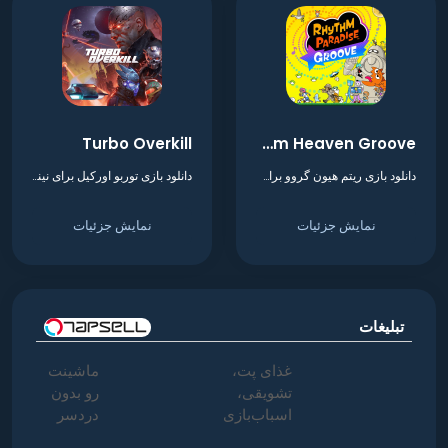
Turbo Overkill
Rhythm Heaven Groove
دانلود بازی ریتم هیون گروو برای نینتندو سوییچ
دانلود بازی توربو اورکیل برای نینتندو سوییچ
نمایش جزئیات
نمایش جزئیات
تبلیغات
غذای پت،
ماشینت
تشویقی،
رو بدون
اسباب‌بازی
دردسر
و لوازم
بفروش |