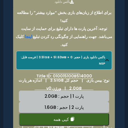
باکس دانلود
برای اطلاع از زبان‌های بازی بخش “موارد بیشتر” را مطالعه
کنید!
توجه: آخرین پارت ها دارای تبلیغ برای حمایت از سایت
می‌باشد. جهت راهنمایی از چگونگی رد کردن تبلیغ
اینجا
کلیک
کنید.
باکس دانلود بازی | حجم: 3.51GB + 51.63MB + 0 | فرمت فایل:
NSP
Title ID: 010015100B514000
نوع: بیس بازی |
حجم کل 3.51GB
|
اندازه هر پارت
2.0GB | ورژن v0
پارت 1 | حجم : 2.0GB
پارت 2 | حجم : 1.6GB
کپی همه
نوع: آپدیت بازی |
حجم کل 51.63MB
|
اندازه هر پارت