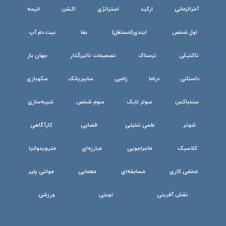
آخرالزمانی
ارکید
استراتژی
اکشن
انیمه
اول شخص
ایندی(مستقل)
بقا
بیت دم آپ
تاکتیکی
ترسناک
تصمیمات تاثیرگذار
جهان باز
داستانی
دراما
زامبی
سایبرپانک
سکوبازی
سندباکس
سولز لایک
سوم شخص
شبیه‌سازی
شوتر
علمی تخیلی
فضایی
کارآگاهی
کلاسیک
ماجراجویی
مبارزه‌ای
مترویدوانیا
مخفی کاری
مسابقه‌ای
معمایی
مولتی پلیر
نقش آفرینی
نوبتی
ورزشی