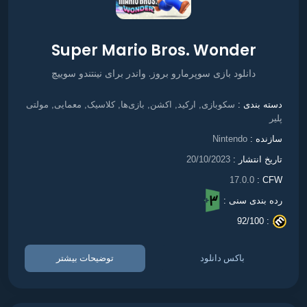
Super Mario Bros. Wonder
دانلود بازی سوپرمارو بروز. واندر برای نینتندو سوییچ
سکوبازی
ارکید
اکشن
بازی‌ها
کلاسیک
معمایی
مولتی
دسته بندی :
,
,
,
,
,
,
پلیر
سازنده :
Nintendo
تاریخ انتشار :
20/10/2023
17.0.0
CFW :
رده بندی سنی :
92/100
. :
باکس دانلود
توضیحات بیشتر