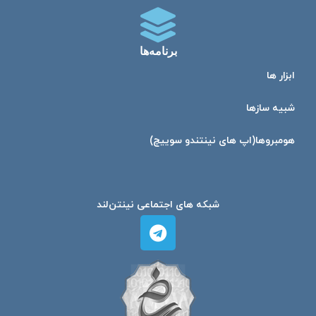
برنامه‌ها
ابزار ها
شبیه ساز‌ها
هومبرو‌ها(اپ های نینتندو سوییچ)
شبکه های اجتماعی نینتن‌لند