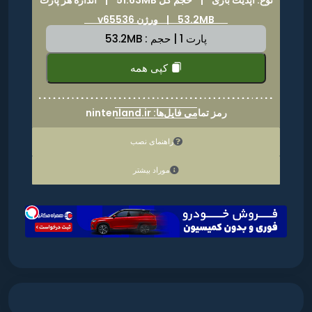
53.2MB | ورژن v65536
پارت 1 | حجم : 53.2MB
کپی همه
رمز تمامی فایل‌ها: nintenland.ir
راهنمای نصب
موراد بیشتر