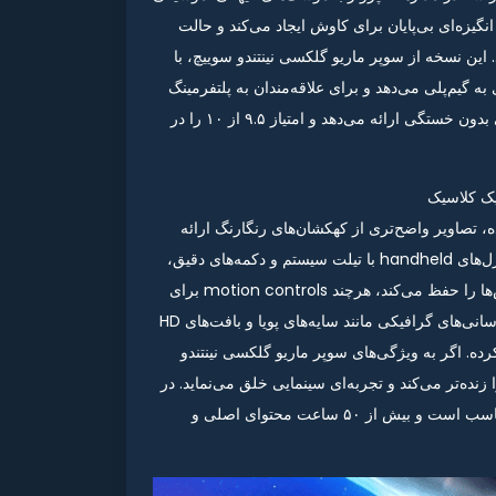
گیزه‌ای بی‌پایان برای کاوش ایجاد می‌کند و حالت
این نسخه از سوپر ماریو گلکسی نینتندو سوییچ، با
گیم‌پلی می‌دهد و برای علاقه‌مندان به پلتفرمینگ
سه‌بعدی، یک بنچمارک عالی است. تجربه‌ای که ساعت‌ها سرگرمی بدون خستگی ارائه می‌دهد و امتیاز ۹.۵ از ۱۰ را در
یک کلاسیک
و گلکسی سوییچ با رزولوشن بالاتر و UI بهینه‌شده، تصاویر واضح‌تری از کهکشان‌های رنگارنگ ارائه
می‌دهد که روی صفحه OLED سوییچ، جادویی به نظر می‌رسد. کنترل‌های handheld با تیلت سیستم و دکمه‌های دقیق،
مشکلات نسخه Wii را حل کرده و حتی در حالت پرتابل، دقت پرش‌ها را حفظ می‌کند، هرچند motion controls برای
مراحل خاص همچنان چالش‌برانگیز است. این پورت شامل به‌روزرسانی‌های گرافیکی مانند سایه‌های پویا و بافت‌های HD
ده. اگر به ویژگی‌های سوپر ماریو گلکسی نینتندو
ازگار، رنگ‌ها را زنده‌تر می‌کند و تجربه‌ای سینمایی خلق می‌نماید. در
نهایت، این نسخه با حفظ تعادل سختی مراحل، برای همه سنین مناسب است و بیش از ۵۰ ساعت محتوای اصلی و