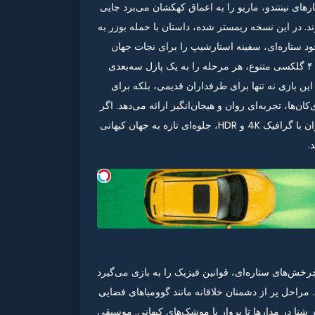
های نینتندو، ماریو را به اعماق کهکشان می‌برد جایی
د. در این نسخه ریمستر شده، داستان با حمله بوزر به
د ستاره‌ای، سفینه استارشیپ را برای نجات جهان
بازسازی می‌کند. گیم‌پلی سوپر ماریو گلکسی سوییچ با بیش از ۴۰ گلکسی متنوع، هر مرحله را به یک پازل سه‌بعدی
این بازی نه تنها برای طرفداران قدیمی، بلکه برای
ن‌ها، تجربه‌ای روان و هیجان‌انگیز ارائه می‌دهد. اگر
به دنبال بررسی سوپر ماریو گلکسی نینتندو سوییچ هستید، این عنوان با گرافیک 4K و HDR، جلوه‌ای تازه به جهان کیهانی
.
خش‌های ستاره‌ای، قوانین فیزیک را به بازی می‌گیرد
مراحل پر از دشمنان خلاقانه مانند گوومبا‌های فضایی
ز شنا در مدارها تا پرواز با موشک‌های کیهانی. موسیقی