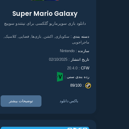
Super Mario Galaxy
دانلود بازی سوپرماریو گلکسی برای نینتندو سوییچ
سکوبازی
اکشن
بازی‌ها
فضایی
کلاسیک
دسته بندی :
,
,
,
,
,
ماجراجویی
سازنده :
Nintendo
تاریخ انتشار :
02/10/2025
20.4.0
CFW :
رده بندی سنی :
89/100
. :
باکس دانلود
توضیحات بیشتر