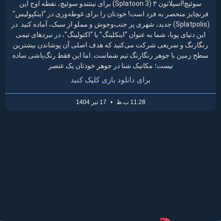
سوئیچ!اسپلاتون ۳ (Splatoon 3) برای نینتندو سوئیچ، نقطه اوج این
فرنچایز منحصر به فرد است! خودتان را برای غوطه‌وری در “اینکپولیس”
(Splatpolis) جدید، شهری پر جنب‌وجوش و مملو از سبک، آماده کنید. در
این دنیای پویا، شما به عنوان “اینکلینگ” یا “اکتولینگ”، در نبردهای تیمی
رنگارنگ و سریعی شرکت می‌کنید که هدف اصلی آن پوشاندن بیشترین
سطح زمین با جوهر رنگارنگ تیم شماست. اما این فقط رنگ‌پاشی ساده
نیست؛ مکانیک شنا در جوهر خودتان یک عنصر
برای دانلود بازی کلیک کنید
11:28 ب.ظ
17 تیر 1404