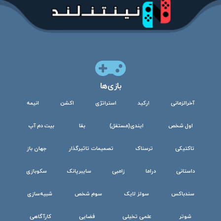
بازی‌ها
آخرالزمانی
ارکید
استراتژی
اکشن
انیمه
اول شخص
ایندی(مستقل)
بقا
بیت دم آپ
تاکتیکی
ترسناک
تصمیمات تاثیرگذار
جهان باز
داستانی
دراما
زامبی
سایبرپانک
سکوبازی
سندباکس
سولز لایک
سوم شخص
شبیه‌سازی
شوتر
علمی تخیلی
فضایی
کارآگاهی