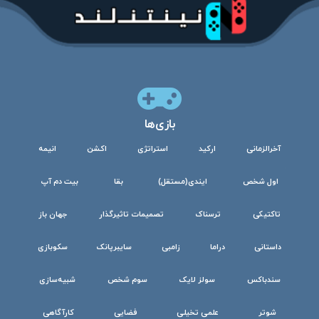
بازی‌ها
آخرالزمانی
ارکید
استراتژی
اکشن
انیمه
اول شخص
ایندی(مستقل)
بقا
بیت دم آپ
تاکتیکی
ترسناک
تصمیمات تاثیرگذار
جهان باز
داستانی
دراما
زامبی
سایبرپانک
سکوبازی
سندباکس
سولز لایک
سوم شخص
شبیه‌سازی
شوتر
علمی تخیلی
فضایی
کارآگاهی