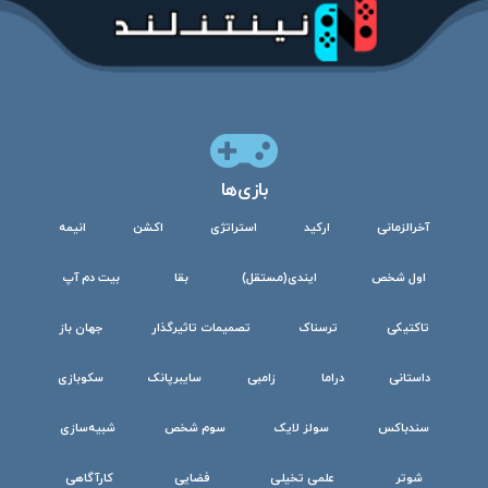
بازی‌ها
آخرالزمانی
ارکید
استراتژی
اکشن
انیمه
اول شخص
ایندی(مستقل)
بقا
بیت دم آپ
تاکتیکی
ترسناک
تصمیمات تاثیرگذار
جهان باز
داستانی
دراما
زامبی
سایبرپانک
سکوبازی
سندباکس
سولز لایک
سوم شخص
شبیه‌سازی
شوتر
علمی تخیلی
فضایی
کارآگاهی