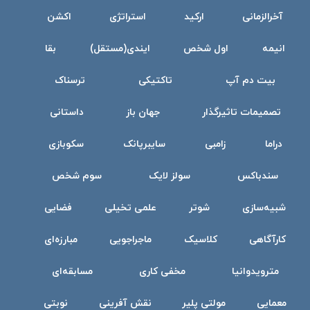
آخرالزمانی
ارکید
استراتژی
اکشن
انیمه
اول شخص
ایندی(مستقل)
بقا
بیت دم آپ
تاکتیکی
ترسناک
تصمیمات تاثیرگذار
جهان باز
داستانی
دراما
زامبی
سایبرپانک
سکوبازی
سندباکس
سولز لایک
سوم شخص
شبیه‌سازی
شوتر
علمی تخیلی
فضایی
کارآگاهی
کلاسیک
ماجراجویی
مبارزه‌ای
مترویدوانیا
مخفی کاری
مسابقه‌ای
معمایی
مولتی پلیر
نقش آفرینی
نوبتی