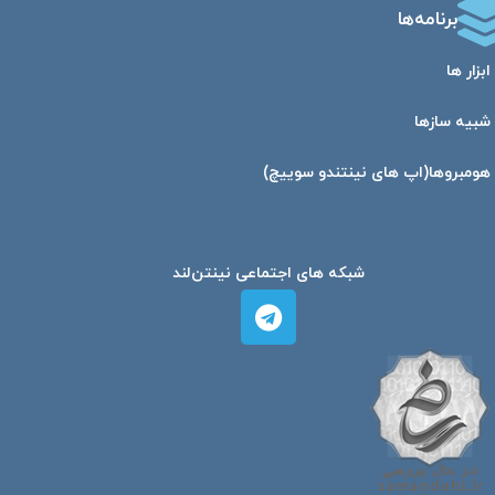
برنامه‌ها
ابزار ها
شبیه ساز‌ها
هومبرو‌ها(اپ های نینتندو سوییچ)
شبکه های اجتماعی نینتن‌لند