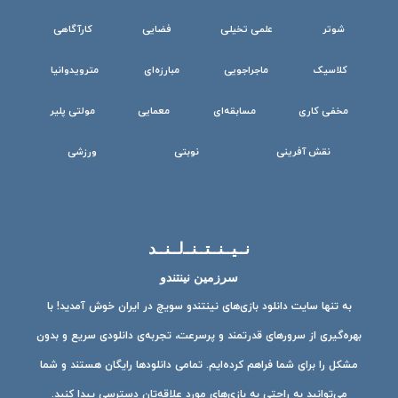
شوتر
علمی تخیلی
فضایی
کارآگاهی
کلاسیک
ماجراجویی
مبارزه‌ای
مترویدوانیا
مخفی کاری
مسابقه‌ای
معمایی
مولتی پلیر
نقش آفرینی
نوبتی
ورزشی
نــیــنــتــنــ‌لــنــد
سرزمین نینتندو
به تنها سایت دانلود بازی‌های نینتندو سویچ در ایران خوش آمدید! با
بهره‌گیری از سرورهای قدرتمند و پرسرعت، تجربه‌ی دانلودی سریع و بدون
مشکل را برای شما فراهم کرده‌ایم. تمامی دانلودها رایگان هستند و شما
می‌توانید به راحتی به بازی‌های مورد علاقه‌تان دسترسی پیدا کنید.