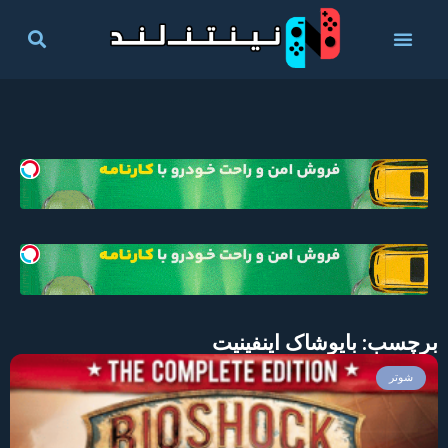
برچسب: بایوشاک اینفینیت
شوتر