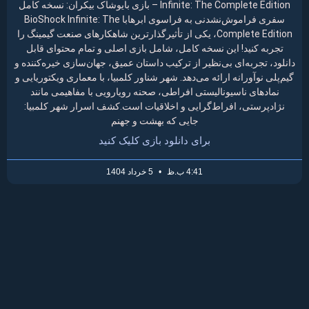
Infinite: The Complete Edition – بازی بایوشاک بیکران: نسخه کامل
سفری فراموش‌نشدنی به فراسوی ابرهابا BioShock Infinite: The
Complete Edition، یکی از تأثیرگذارترین شاهکارهای صنعت گیمینگ را
تجربه کنید! این نسخه کامل، شامل بازی اصلی و تمام محتوای قابل
دانلود، تجربه‌ای بی‌نظیر از ترکیب داستان عمیق، جهان‌سازی خیره‌کننده و
گیم‌پلی نوآورانه ارائه می‌دهد. شهر شناور کلمبیا، با معماری ویکتوریایی و
نمادهای ناسیونالیستی افراطی، صحنه رویارویی با مفاهیمی مانند
نژادپرستی، افراط‌گرایی و اخلاقیات است.کشف اسرار شهر کلمبیا:
جایی که بهشت و جهنم
برای دانلود بازی کلیک کنید
4:41 ب.ظ
5 خرداد 1404