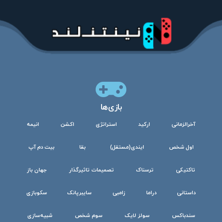
بازی‌ها
آخرالزمانی
ارکید
استراتژی
اکشن
انیمه
اول شخص
ایندی(مستقل)
بقا
بیت دم آپ
تاکتیکی
ترسناک
تصمیمات تاثیرگذار
جهان باز
داستانی
دراما
زامبی
سایبرپانک
سکوبازی
سندباکس
سولز لایک
سوم شخص
شبیه‌سازی