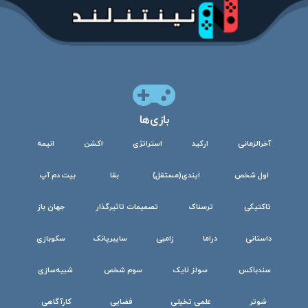
بازی‌ها
آخرالزمانی
ارکید
استراتژی
اکشن
انیمه
اول شخص
ایندی(مستقل)
بقا
بیت دم آپ
تاکتیکی
ترسناک
تصمیمات تاثیرگذار
جهان باز
داستانی
دراما
زامبی
سایبرپانک
سکوبازی
سندباکس
سولز لایک
سوم شخص
شبیه‌سازی
شوتر
علمی تخیلی
فضایی
کارآگاهی