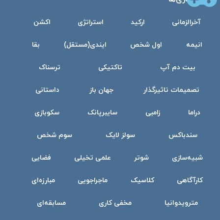
آخرالزمانی
ارکید
استراتژی
اکشن
انیمه
اول شخص
ایندی(مستقل)
بقا
بیت دم آپ
تاکتیکی
ترسناک
تصمیمات تاثیرگذار
جهان باز
داستانی
دراما
زامبی
سایبرپانک
سکوبازی
سندباکس
سولز لایک
سوم شخص
شبیه‌سازی
شوتر
علمی تخیلی
فضایی
کارآگاهی
کلاسیک
ماجراجویی
مبارزه‌ای
مترویدوانیا
مخفی کاری
مسابقه‌ای