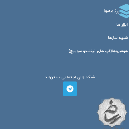
برنامه‌ها
ابزار ها
شبیه ساز‌ها
هومبرو‌ها(اپ های نینتندو سوییچ)
شبکه های اجتماعی نینتن‌لند