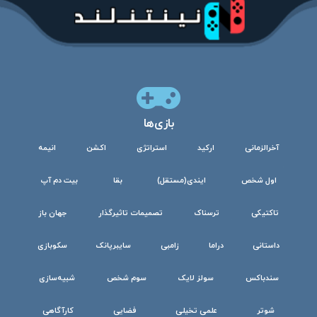
بازی‌ها
آخرالزمانی
ارکید
استراتژی
اکشن
انیمه
اول شخص
ایندی(مستقل)
بقا
بیت دم آپ
تاکتیکی
ترسناک
تصمیمات تاثیرگذار
جهان باز
داستانی
دراما
زامبی
سایبرپانک
سکوبازی
سندباکس
سولز لایک
سوم شخص
شبیه‌سازی
شوتر
علمی تخیلی
فضایی
کارآگاهی