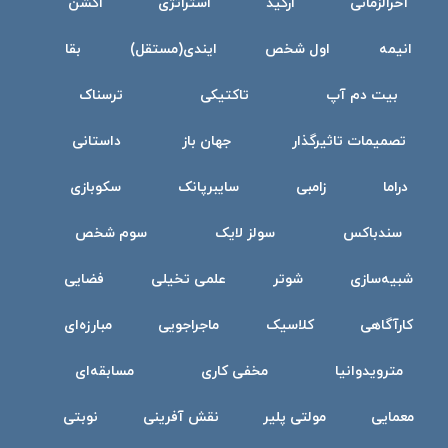
آخرالزمانی
ارکید
استراتژی
اکشن
انیمه
اول شخص
ایندی(مستقل)
بقا
بیت دم آپ
تاکتیکی
ترسناک
تصمیمات تاثیرگذار
جهان باز
داستانی
دراما
زامبی
سایبرپانک
سکوبازی
سندباکس
سولز لایک
سوم شخص
شبیه‌سازی
شوتر
علمی تخیلی
فضایی
کارآگاهی
کلاسیک
ماجراجویی
مبارزه‌ای
مترویدوانیا
مخفی کاری
مسابقه‌ای
معمایی
مولتی پلیر
نقش آفرینی
نوبتی