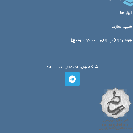
ابزار ها
شبیه ساز‌ها
هومبرو‌ها(اپ های نینتندو سوییچ)
شبکه های اجتماعی نینتن‌لند