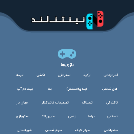
بازی‌ها
آخرالزمانی
ارکید
استراتژی
اکشن
انیمه
اول شخص
ایندی(مستقل)
بقا
بیت دم آپ
تاکتیکی
ترسناک
تصمیمات تاثیرگذار
جهان باز
داستانی
دراما
زامبی
سایبرپانک
سکوبازی
سندباکس
سولز لایک
سوم شخص
شبیه‌سازی