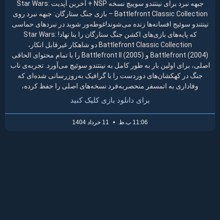
جبهه نبرد برای نینتندو سوییچ نسخه NSP + آخرین آپدیت Star Wars:
Battlefront Classic Collection – بازی جنگ ستارگان: جبهه نبرد روی
نینتندو سوئیج افسانه‌ها زنده می‌شوند!غوطه‌ور شوید در نبردهای حماسی
که پایه‌های بازی‌های اکشن جنگ ستارگان را بنا نهاد! Star Wars:
Battlefront Classic Collection دو شاهکار غیرقابل انکار،
Battlefront (2004) و Battlefront II (2005) را با تمام محتوای الحاقی
اصلی، برای اولین بار به طور کامل به نینتندو سوئیچ می‌آورد. تجربه‌ی ناب
جنگ در کهکشان‌های دوردست را با گرافیک به‌روزرسانی شده‌ای که
وفاداری به اتمسفر منحصربه‌فرد نسخه‌های اصلی را حفظ کرده،
برای دانلود بازی کلیک کنید
11:06 ب.ظ
11 خرداد 1404