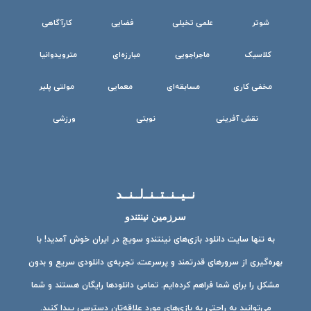
شوتر
علمی تخیلی
فضایی
کارآگاهی
کلاسیک
ماجراجویی
مبارزه‌ای
مترویدوانیا
مخفی کاری
مسابقه‌ای
معمایی
مولتی پلیر
نقش آفرینی
نوبتی
ورزشی
نــیــنــتــنــ‌لــنــد
سرزمین نینتندو
به تنها سایت دانلود بازی‌های نینتندو سویچ در ایران خوش آمدید! با
بهره‌گیری از سرورهای قدرتمند و پرسرعت، تجربه‌ی دانلودی سریع و بدون
مشکل را برای شما فراهم کرده‌ایم. تمامی دانلودها رایگان هستند و شما
می‌توانید به راحتی به بازی‌های مورد علاقه‌تان دسترسی پیدا کنید.