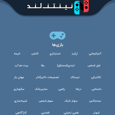
بازی‌ها
آخرالزمانی
ارکید
استراتژی
اکشن
انیمه
اول شخص
ایندی(مستقل)
بقا
بیت دم آپ
تاکتیکی
ترسناک
تصمیمات تاثیرگذار
جهان باز
داستانی
دراما
زامبی
سایبرپانک
سکوبازی
سندباکس
سولز لایک
سوم شخص
شبیه‌سازی
شوتر
علمی تخیلی
فضایی
کارآگاهی