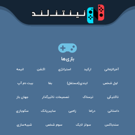
بازی‌ها
آخرالزمانی
ارکید
استراتژی
اکشن
انیمه
اول شخص
ایندی(مستقل)
بقا
بیت دم آپ
تاکتیکی
ترسناک
تصمیمات تاثیرگذار
جهان باز
داستانی
دراما
زامبی
سایبرپانک
سکوبازی
سندباکس
سولز لایک
سوم شخص
شبیه‌سازی