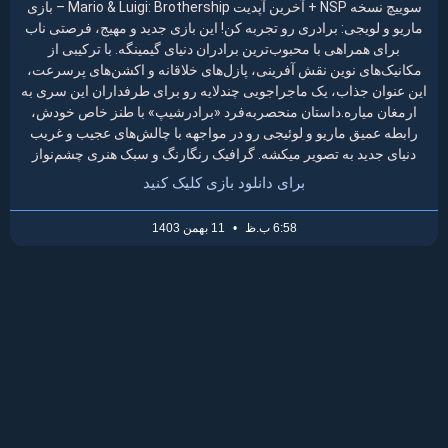
سوییچ نسخه NSP + آخرین آپدیت Mario & Luigi: Brothership – بازی
ماریو و لویجی: برادری رو تجربه کن! این بازی جدید و مهیج، فرصتی ناب
برای همراهی با محبوب‌ترین برادران دنیای گیمینگه. با ترکیبی از
مکانیک‌های نوین نقش آفرینی، پازل‌های خلاقانه و اکشن‌های پرسرعت،
این عنوان جذاب، یک ماجراجویی چندلایه رو برای طرفداران این سری به
ارمغان میاره.داستان منحصربه‌فرد «برادرشیپ» با طنز خاص خودش،
رابطه عمیق ماریو و لوئیجی رو در مواجهه با چالش‌های عجیب و غریب
دنیای جدید به تصویر میکشه. گرافیک رنگارنگ و سبک هنری چشم‌نواز
برای دانلود بازی کلیک کنید
6:58 ب.ظ
11 بهمن 1403