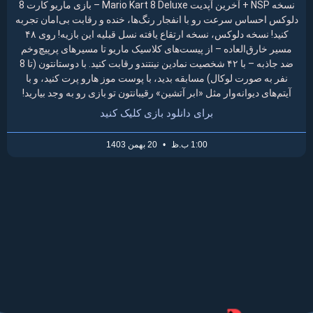
نسخه NSP + آخرین آپدیت Mario Kart 8 Deluxe – بازی ماریو کارت 8
دلوکس احساس سرعت رو با انفجار رنگ‌ها، خنده و رقابت بی‌امان تجربه
کنید! نسخه دلوکس، نسخه ارتقاع یافته نسل قبلیه این بازیه! روی ۴۸
مسیر خارق‌العاده – از پیست‌های کلاسیک ماریو تا مسیرهای پرپیچ‌وخم
ضد جاذبه – با ۴۲ شخصیت نمادین نینتندو رقابت کنید. با دوستانتون (تا 8
نفر به صورت لوکال) مسابقه بدید، با پوست موز هارو پرت کنید، و با
آیتم‌های دیوانه‌وار مثل «ابر آتشین» رقیبانتون تو بازی رو به وجد بیارید!
برای دانلود بازی کلیک کنید
1:00 ب.ظ
20 بهمن 1403