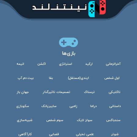
بازی‌ها
آخرالزمانی
ارکید
استراتژی
اکشن
انیمه
اول شخص
ایندی(مستقل)
بقا
بیت دم آپ
تاکتیکی
ترسناک
تصمیمات تاثیرگذار
جهان باز
داستانی
دراما
زامبی
سایبرپانک
سکوبازی
سندباکس
سولز لایک
سوم شخص
شبیه‌سازی
شوتر
علمی تخیلی
فضایی
کارآگاهی