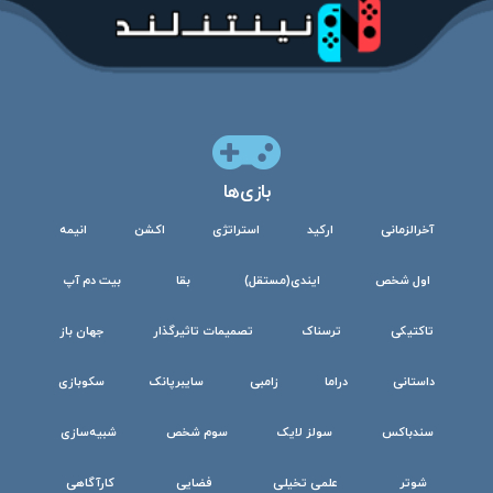
بازی‌ها
آخرالزمانی
ارکید
استراتژی
اکشن
انیمه
اول شخص
ایندی(مستقل)
بقا
بیت دم آپ
تاکتیکی
ترسناک
تصمیمات تاثیرگذار
جهان باز
داستانی
دراما
زامبی
سایبرپانک
سکوبازی
سندباکس
سولز لایک
سوم شخص
شبیه‌سازی
شوتر
علمی تخیلی
فضایی
کارآگاهی