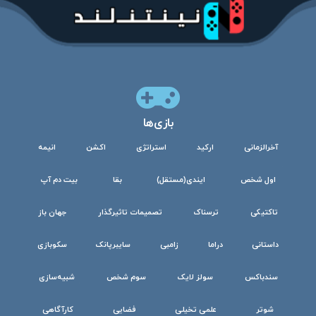
بازی‌ها
آخرالزمانی
ارکید
استراتژی
اکشن
انیمه
اول شخص
ایندی(مستقل)
بقا
بیت دم آپ
تاکتیکی
ترسناک
تصمیمات تاثیرگذار
جهان باز
داستانی
دراما
زامبی
سایبرپانک
سکوبازی
سندباکس
سولز لایک
سوم شخص
شبیه‌سازی
شوتر
علمی تخیلی
فضایی
کارآگاهی