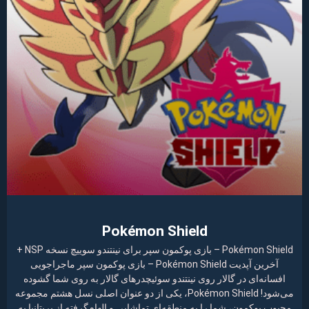
Pokémon Shield
Pokémon Shield – بازی پوکمون سپر برای نینتندو سوییچ نسخه NSP +
آخرین آپدیت Pokémon Shield – بازی پوکمون سپر ماجراجویی
افسانه‌ای در گالار روی نینتندو سوئیچدرهای گالار به روی شما گشوده
می‌شود! Pokémon Shield، یکی از دو عنوان اصلی نسل هشتم مجموعه
محبوب پوکمون، شما را به منطقه‌ای تماشایی و الهام‌گرفته از بریتانیا به