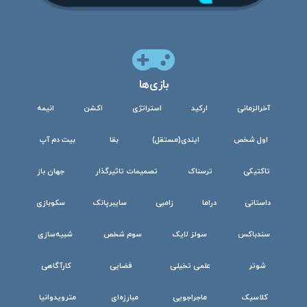
بازی‌ها
آخرالزمانی
ارکید
استراتژی
اکشن
انیمه
اول شخص
ایندی(مستقل)
بقا
بیت دم آپ
تاکتیکی
ترسناک
تصمیمات تاثیرگذار
جهان باز
داستانی
دراما
زامبی
سایبرپانک
سکوبازی
سندباکس
سولز لایک
سوم شخص
شبیه‌سازی
شوتر
علمی تخیلی
فضایی
کارآگاهی
کلاسیک
ماجراجویی
مبارزه‌ای
مترویدوانیا