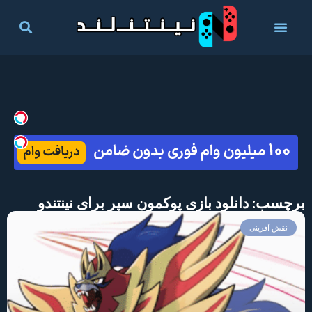
برچسب: دانلود بازی پوکمون سپر برای نینتندو
نقش آفرینی