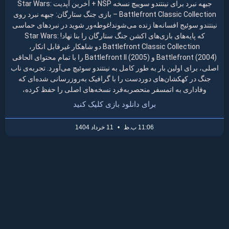
جبهه نبرد برای نینتندو سوییچ نسخه NSP + آخرین آپدیت Star Wars:
Battlefront Classic Collection – بازی جنگ ستارگان: جبهه نبرد روی
نینتندو سوئیج افسانه‌ها زنده می‌شوند!غوطه‌ور شوید در نبردهای حماسی
که پایه‌های بازی‌های اکشن جنگ ستارگان را بنا نهاد! Star Wars:
Battlefront Classic Collection دو شاهکار غیرقابل انکار،
Battlefront (2004) و Battlefront II (2005) را با تمام محتوای الحاقی
اصلی، برای اولین بار به طور کامل به نینتندو سوئیچ می‌آورد. تجربه‌ی ناب
جنگ در کهکشان‌های دوردست را با گرافیک به‌روزرسانی شده‌ای که
وفاداری به اتمسفر منحصربه‌فرد نسخه‌های اصلی را حفظ کرده،
برای دانلود بازی کلیک کنید
11:06 ب.ظ
11 خرداد 1404