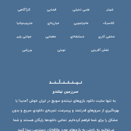
شوتر
علمی تخیلی
فضایی
کارآگاهی
کلاسیک
ماجراجویی
مبارزه‌ای
مترویدوانیا
مخفی کاری
مسابقه‌ای
معمایی
مولتی پلیر
نقش آفرینی
نوبتی
ورزشی
نــیــنــتــنــ‌لــنــد
سرزمین نینتندو
به تنها سایت دانلود بازی‌های نینتندو سویچ در ایران خوش آمدید! با
بهره‌گیری از سرورهای قدرتمند و پرسرعت، تجربه‌ی دانلودی سریع و بدون
مشکل را برای شما فراهم کرده‌ایم. تمامی دانلودها رایگان هستند و شما
می‌توانید به راحتی به بازی‌های مورد علاقه‌تان دسترسی پیدا کنید.