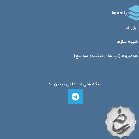
برنامه‌ها
ابزار ها
شبیه ساز‌ها
هومبرو‌ها(اپ های نینتندو سوییچ)
شبکه های اجتماعی نینتن‌لند