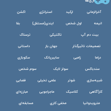
بازی‌ها
آخرالزمانی
ارکید
استراتژی
اکشن
انیمه
اول شخص
ایندی(مستقل)
بقا
بیت دم آپ
تاکتیکی
ترسناک
تصمیمات تاثیرگذار
جهان باز
داستانی
دراما
زامبی
سایبرپانک
سکوبازی
سندباکس
سولز لایک
سوم شخص
شبیه‌سازی
شوتر
علمی تخیلی
فضایی
کارآگاهی
کلاسیک
ماجراجویی
مبارزه‌ای
مترویدوانیا
مخفی کاری
مسابقه‌ای