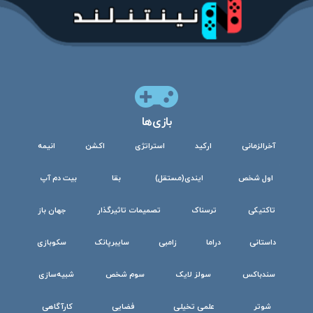
بازی‌ها
آخرالزمانی
ارکید
استراتژی
اکشن
انیمه
اول شخص
ایندی(مستقل)
بقا
بیت دم آپ
تاکتیکی
ترسناک
تصمیمات تاثیرگذار
جهان باز
داستانی
دراما
زامبی
سایبرپانک
سکوبازی
سندباکس
سولز لایک
سوم شخص
شبیه‌سازی
شوتر
علمی تخیلی
فضایی
کارآگاهی