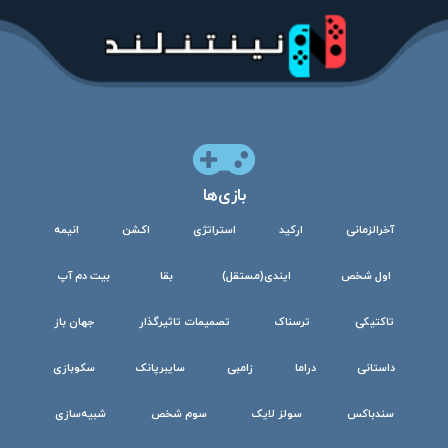
بازی‌ها
آخرالزمانی
ارکید
استراتژی
اکشن
انیمه
اول شخص
ایندی(مستقل)
بقا
بیت دم آپ
تاکتیکی
ترسناک
تصمیمات تاثیرگذار
جهان باز
داستانی
دراما
زامبی
سایبرپانک
سکوبازی
سندباکس
سولز لایک
سوم شخص
شبیه‌سازی