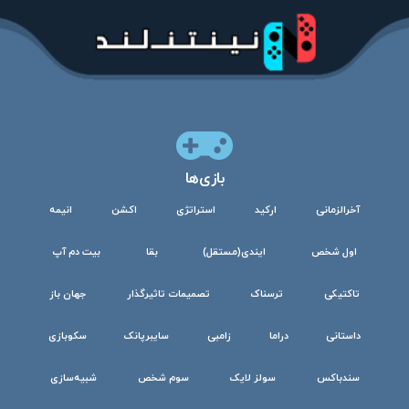
بازی‌ها
آخرالزمانی
ارکید
استراتژی
اکشن
انیمه
اول شخص
ایندی(مستقل)
بقا
بیت دم آپ
تاکتیکی
ترسناک
تصمیمات تاثیرگذار
جهان باز
داستانی
دراما
زامبی
سایبرپانک
سکوبازی
سندباکس
سولز لایک
سوم شخص
شبیه‌سازی