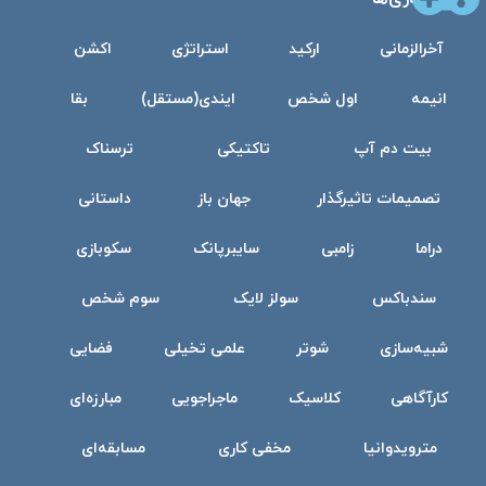
آخرالزمانی
ارکید
استراتژی
اکشن
انیمه
اول شخص
ایندی(مستقل)
بقا
بیت دم آپ
تاکتیکی
ترسناک
تصمیمات تاثیرگذار
جهان باز
داستانی
دراما
زامبی
سایبرپانک
سکوبازی
سندباکس
سولز لایک
سوم شخص
شبیه‌سازی
شوتر
علمی تخیلی
فضایی
کارآگاهی
کلاسیک
ماجراجویی
مبارزه‌ای
مترویدوانیا
مخفی کاری
مسابقه‌ای