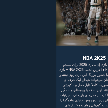
NBA 2K25
NBA 2K25 – بازی اِن بی اِی 2025 برای نینتندو
سوییچ نسخه NSP + آخرین آپدیت NBA 2K25 – بازی
ِن بی اِی 2025 با حضور پررنگ این بازی روی نینتندو
نان می‌توانند هیجان لیگ حرفه‌ای
صورت کاملاً قابل‌حمل و با کیفیتی
نند. این نسخه با بهبودهای چشمگیر
کرد، از مدل‌های بازیکنان با جزئیات
‌های پرجنب‌وجوش، دنیایی واقع‌گرا را
ت. گیم‌پلی روان و مکانیک‌های