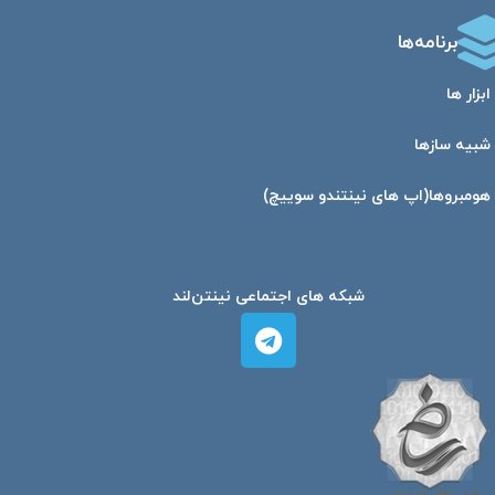
برنامه‌ها
ابزار ها
شبیه ساز‌ها
هومبرو‌ها(اپ های نینتندو سوییچ)
شبکه های اجتماعی نینتن‌لند