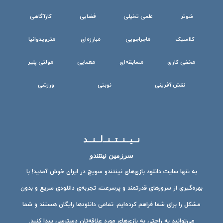
شوتر
علمی تخیلی
فضایی
کارآگاهی
کلاسیک
ماجراجویی
مبارزه‌ای
مترویدوانیا
مخفی کاری
مسابقه‌ای
معمایی
مولتی پلیر
نقش آفرینی
نوبتی
ورزشی
نــیــنــتــنــ‌لــنــد
سرزمین نینتندو
به تنها سایت دانلود بازی‌های نینتندو سویچ در ایران خوش آمدید! با
بهره‌گیری از سرورهای قدرتمند و پرسرعت، تجربه‌ی دانلودی سریع و بدون
مشکل را برای شما فراهم کرده‌ایم. تمامی دانلودها رایگان هستند و شما
می‌توانید به راحتی به بازی‌های مورد علاقه‌تان دسترسی پیدا کنید.