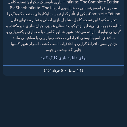
Infinite: The Complete Edition – بازی بایوشاک بیکران: نسخه کامل
سفری فراموش‌نشدنی به فراسوی ابرهابا BioShock Infinite: The
Complete Edition، یکی از تأثیرگذارترین شاهکارهای صنعت گیمینگ را
تجربه کنید! این نسخه کامل، شامل بازی اصلی و تمام محتوای قابل
دانلود، تجربه‌ای بی‌نظیر از ترکیب داستان عمیق، جهان‌سازی خیره‌کننده و
گیم‌پلی نوآورانه ارائه می‌دهد. شهر شناور کلمبیا، با معماری ویکتوریایی و
نمادهای ناسیونالیستی افراطی، صحنه رویارویی با مفاهیمی مانند
نژادپرستی، افراط‌گرایی و اخلاقیات است.کشف اسرار شهر کلمبیا:
جایی که بهشت و جهنم
برای دانلود بازی کلیک کنید
4:41 ب.ظ
5 خرداد 1404