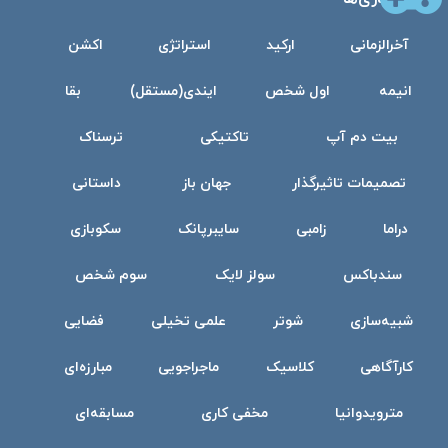
آخرالزمانی
ارکید
استراتژی
اکشن
انیمه
اول شخص
ایندی(مستقل)
بقا
بیت دم آپ
تاکتیکی
ترسناک
تصمیمات تاثیرگذار
جهان باز
داستانی
دراما
زامبی
سایبرپانک
سکوبازی
سندباکس
سولز لایک
سوم شخص
شبیه‌سازی
شوتر
علمی تخیلی
فضایی
کارآگاهی
کلاسیک
ماجراجویی
مبارزه‌ای
مترویدوانیا
مخفی کاری
مسابقه‌ای