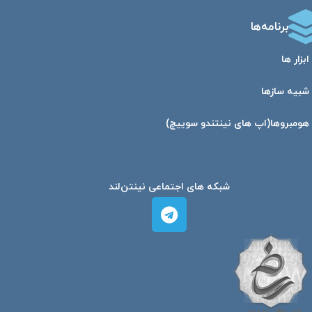
برنامه‌ها
ابزار ها
شبیه ساز‌ها
هومبرو‌ها(اپ های نینتندو سوییچ)
شبکه های اجتماعی نینتن‌لند