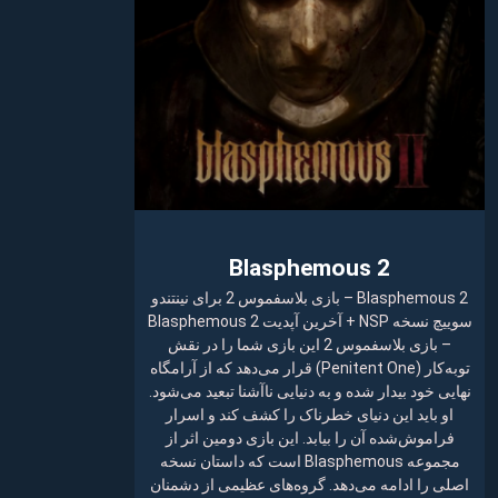
Blasphemous 2
Blasphemous 2 – بازی بلاسفموس 2 برای نینتندو
سوییچ نسخه NSP + آخرین آپدیت Blasphemous 2
– بازی بلاسفموس 2 این بازی شما را در نقش
توبه‌کار (Penitent One) قرار می‌دهد که از آرامگاه
نهایی خود بیدار شده و به دنیایی ناآشنا تبعید می‌شود.
او باید این دنیای خطرناک را کشف کند و اسرار
فراموش‌شده آن را بیابد. این بازی دومین اثر از
مجموعه Blasphemous است که داستان نسخه
اصلی را ادامه می‌دهد. گروه‌های عظیمی از دشمنان