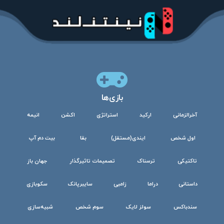
بازی‌ها
آخرالزمانی
ارکید
استراتژی
اکشن
انیمه
اول شخص
ایندی(مستقل)
بقا
بیت دم آپ
تاکتیکی
ترسناک
تصمیمات تاثیرگذار
جهان باز
داستانی
دراما
زامبی
سایبرپانک
سکوبازی
سندباکس
سولز لایک
سوم شخص
شبیه‌سازی