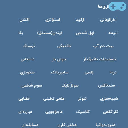
بازی‌ها
آخرالزمانی
ارکید
استراتژی
اکشن
انیمه
اول شخص
ایندی(مستقل)
بقا
بیت دم آپ
تاکتیکی
ترسناک
تصمیمات تاثیرگذار
جهان باز
داستانی
دراما
زامبی
سایبرپانک
سکوبازی
سندباکس
سولز لایک
سوم شخص
شبیه‌سازی
شوتر
علمی تخیلی
فضایی
کارآگاهی
کلاسیک
ماجراجویی
مبارزه‌ای
مترویدوانیا
مخفی کاری
مسابقه‌ای