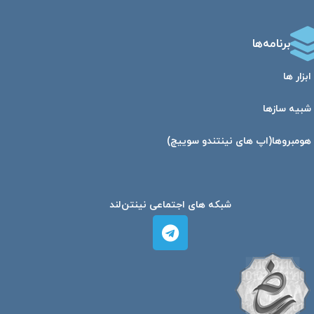
برنامه‌ها
ابزار ها
شبیه ساز‌ها
هومبرو‌ها(اپ های نینتندو سوییچ)
شبکه های اجتماعی نینتن‌لند