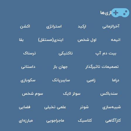
بازی‌ها
آخرالزمانی
ارکید
استراتژی
اکشن
انیمه
اول شخص
ایندی(مستقل)
بقا
بیت دم آپ
تاکتیکی
ترسناک
تصمیمات تاثیرگذار
جهان باز
داستانی
دراما
زامبی
سایبرپانک
سکوبازی
سندباکس
سولز لایک
سوم شخص
شبیه‌سازی
شوتر
علمی تخیلی
فضایی
کارآگاهی
کلاسیک
ماجراجویی
مبارزه‌ای