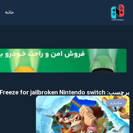
خانه
برچسب: Download Donkey Kong Country: Tropical Freeze for jailbroken Nintendo switch
سکوبازی