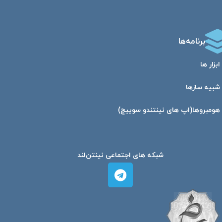
برنامه‌ها
ابزار ها
شبیه ساز‌ها
هومبرو‌ها(اپ های نینتندو سوییچ)
شبکه های اجتماعی نینتن‌لند