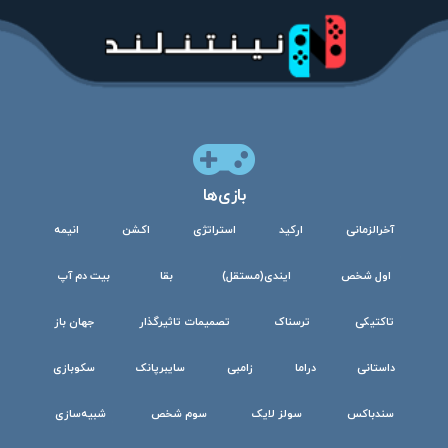
بازی‌ها
آخرالزمانی
ارکید
استراتژی
اکشن
انیمه
اول شخص
ایندی(مستقل)
بقا
بیت دم آپ
تاکتیکی
ترسناک
تصمیمات تاثیرگذار
جهان باز
داستانی
دراما
زامبی
سایبرپانک
سکوبازی
سندباکس
سولز لایک
سوم شخص
شبیه‌سازی