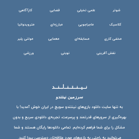
شوتر
علمی تخیلی
فضایی
کارآگاهی
کلاسیک
ماجراجویی
مبارزه‌ای
مترویدوانیا
مخفی کاری
مسابقه‌ای
معمایی
مولتی پلیر
نقش آفرینی
نوبتی
ورزشی
نــیــنــتــنــ‌لــنــد
سرزمین نینتندو
به تنها سایت دانلود بازی‌های نینتندو سویچ در ایران خوش آمدید! با
بهره‌گیری از سرورهای قدرتمند و پرسرعت، تجربه‌ی دانلودی سریع و بدون
مشکل را برای شما فراهم کرده‌ایم. تمامی دانلودها رایگان هستند و شما
می‌توانید به راحتی به بازی‌های مورد علاقه‌تان دسترسی پیدا کنید.