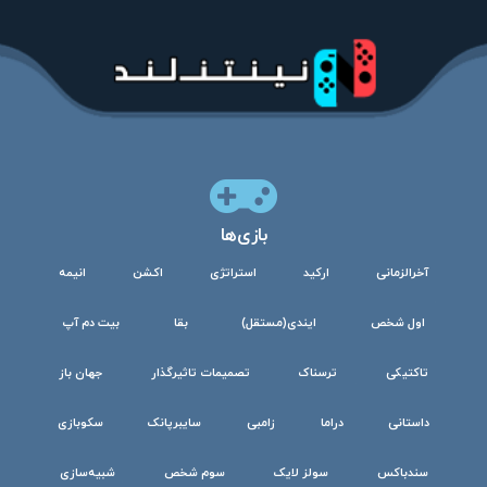
بازی‌ها
آخرالزمانی
ارکید
استراتژی
اکشن
انیمه
اول شخص
ایندی(مستقل)
بقا
بیت دم آپ
تاکتیکی
ترسناک
تصمیمات تاثیرگذار
جهان باز
داستانی
دراما
زامبی
سایبرپانک
سکوبازی
سندباکس
سولز لایک
سوم شخص
شبیه‌سازی