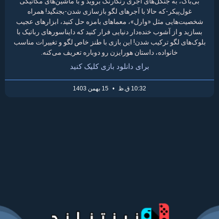
بی‌باک، به جنگل‌های آجری رنگارنگ بروید و با ماشین‌های مکانیکی
غول‌پیکر-که حالا با آجرهای لگو بازسازی شدن-بجنگید! همراه
شخصیت‌هایی مثل «وارل»، معماهای بامزه حل کنید، ابزارهای عجیب
بسازید و از آشوب خنده‌دار دنیایی فرار کنید که دایناسورهای رباتیک با
بلوک‌های لگو ترکیب شدن! این بازی با طنز خاص لگو و تغییرات مناسب
خانواده، داستان هورایزن رو دوباره تعریف می‌کنه.
برای دانلود بازی کلیک کنید
10:32 ق.ظ
15 بهمن 1403