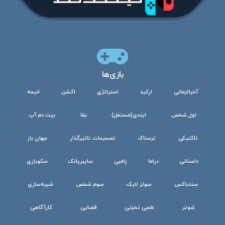
بازی‌ها
آخرالزمانی
ارکید
استراتژی
اکشن
انیمه
اول شخص
ایندی(مستقل)
بقا
بیت دم آپ
تاکتیکی
ترسناک
تصمیمات تاثیرگذار
جهان باز
داستانی
دراما
زامبی
سایبرپانک
سکوبازی
سندباکس
سولز لایک
سوم شخص
شبیه‌سازی
شوتر
علمی تخیلی
فضایی
کارآگاهی